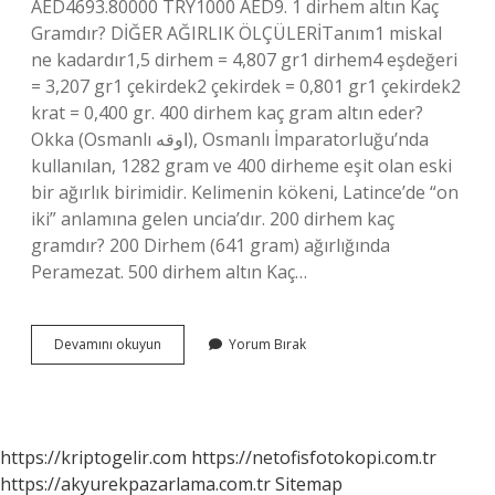
AED4693.80000 TRY1000 AED9. 1 dirhem altın Kaç
Gramdır? DİĞER AĞIRLIK ÖLÇÜLERİTanım1 miskal
ne kadardır1,5 dirhem = 4,807 gr1 dirhem4 eşdeğeri
= 3,207 gr1 çekirdek2 çekirdek = 0,801 gr1 çekirdek2
krat = 0,400 gr. 400 dirhem kaç gram altın eder?
Okka (Osmanlı اوقه), Osmanlı İmparatorluğu’nda
kullanılan, 1282 gram ve 400 dirheme eşit olan eski
bir ağırlık birimidir. Kelimenin kökeni, Latince’de “on
iki” anlamına gelen uncia’dır. 200 dirhem kaç
gramdır? 200 Dirhem (641 gram) ağırlığında
Peramezat. 500 dirhem altın Kaç…
500
Devamını okuyun
Yorum Bırak
Dirhem
Kaç
Gram
Altın
https://kriptogelir.com
https://netofisfotokopi.com.tr
https://akyurekpazarlama.com.tr
Sitemap