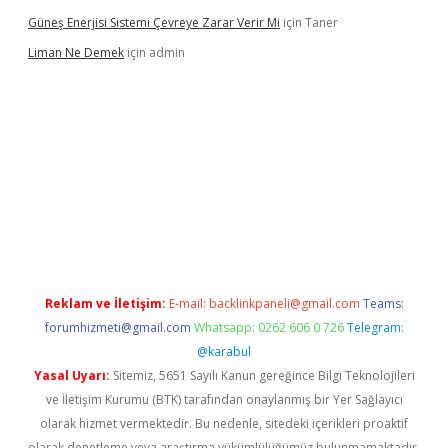
Güneş Enerjisi Sistemi Çevreye Zarar Verir Mi
için
Taner
Liman Ne Demek
için
admin
giriş
vdcasino bahis sitesi
betexper.xyz
betci giriş
https://betci.
Reklam ve İletişim:
E-mail:
backlinkpaneli@gmail.com
Teams:
forumhizmeti@gmail.com
Whatsapp: 0262 606 0 726
Telegram:
@karabul
Yasal Uyarı:
Sitemiz, 5651 Sayılı Kanun gereğince Bilgi Teknolojileri
ve İletişim Kurumu (BTK) tarafından onaylanmış bir Yer Sağlayıcı
olarak hizmet vermektedir. Bu nedenle, sitedeki içerikleri proaktif
olarak denetleme veya araştırma yükümlülüğümüz bulunmamaktadır.