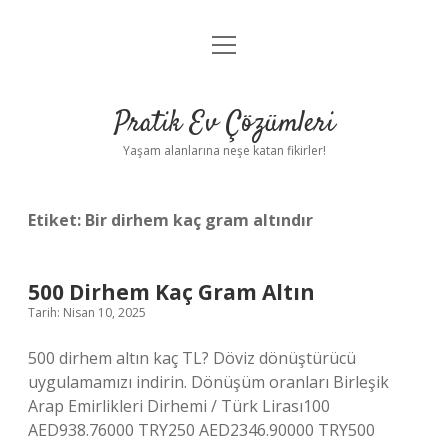
menüyü
Anasayfa
aç
Gizlilik Politikası
Pratik Ev Çözümleri
Yasal Uyarı
Yaşam alanlarına neşe katan fikirler!
Hakkımızda
Etiket:
Bir dirhem kaç gram altındır
500 Dirhem Kaç Gram Altın
Tarih: Nisan 10, 2025
500 dirhem altın kaç TL? Döviz dönüştürücü
uygulamamızı indirin. Dönüşüm oranları Birleşik
Arap Emirlikleri Dirhemi / Türk Lirası100
AED938.76000 TRY250 AED2346.90000 TRY500