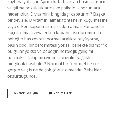
kaybına yol açar. Ayrıca kafada artan basınca, görme
ve işitme bozukluklarına ve psikolojik sorunlara
neden olur. D vitamini bıngıldağı kapatır mı? Başka
bir deyişle, D vitamini almak fontanelin küçülmesine
veya erken kapanmasına neden olmaz. Fontanelin
küçük olması veya erken kapanması durumunda,
bebeğin baş çevresi normal aralıkta büyüyorsa,
başın ciddi bir deformitesi yoksa, bebekte dismorfik
bulgular yoksa ve bebeğin nörolojik gelişimi
normalse, takip muayenesi önerilir. Sağlıklı
bıngıldak nasıl olur? Normal bir fontanel ne çok
gergin ve şiş ne de çok çökük olmalıdır. Bebekler
öksürdüğünde,…
Bıngıldak
Devamını okuyun
Yorum Bırak
Erken
Kapanması
Normal
Mi