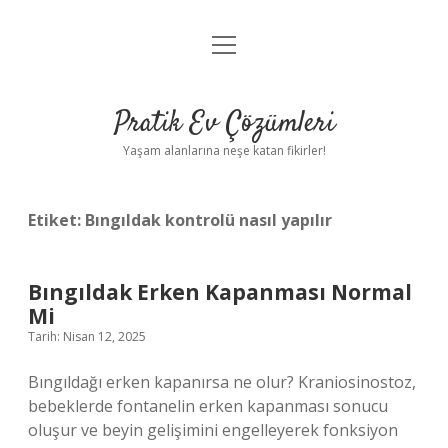
menüyü
Anasayfa
aç
Gizlilik Politikası
Pratik Ev Çözümleri
Yasal Uyarı
Yaşam alanlarına neşe katan fikirler!
Hakkımızda
Etiket:
Bıngıldak kontrolü nasıl yapılır
Bıngıldak Erken Kapanması Normal
Mi
Tarih: Nisan 12, 2025
Bıngıldağı erken kapanırsa ne olur? Kraniosinostoz,
bebeklerde fontanelin erken kapanması sonucu
oluşur ve beyin gelişimini engelleyerek fonksiyon