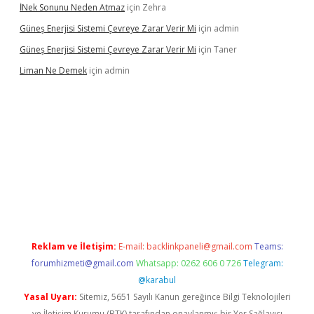
İNek Sonunu Neden Atmaz
için
Zehra
Güneş Enerjisi Sistemi Çevreye Zarar Verir Mi
için
admin
Güneş Enerjisi Sistemi Çevreye Zarar Verir Mi
için
Taner
Liman Ne Demek
için
admin
iriş
vdcasino bahis sitesi
betexper.xyz
betci giriş
https://betci.
Reklam ve İletişim:
E-mail:
backlinkpaneli@gmail.com
Teams:
forumhizmeti@gmail.com
Whatsapp: 0262 606 0 726
Telegram:
@karabul
Yasal Uyarı:
Sitemiz, 5651 Sayılı Kanun gereğince Bilgi Teknolojileri
ve İletişim Kurumu (BTK) tarafından onaylanmış bir Yer Sağlayıcı