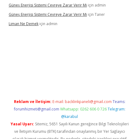
Güneş Enerjisi Sistemi Çevreye Zarar Verir Mi
için
admin
Güneş Enerjisi Sistemi Çevreye Zarar Verir Mi
için
Taner
Liman Ne Demek
için
admin
iriş
vdcasino bahis sitesi
betexper.xyz
betci giriş
https://betci.
Reklam ve İletişim:
E-mail:
backlinkpaneli@gmail.com
Teams:
forumhizmeti@gmail.com
Whatsapp: 0262 606 0 726
Telegram:
@karabul
Yasal Uyarı:
Sitemiz, 5651 Sayılı Kanun gereğince Bilgi Teknolojileri
ve İletişim Kurumu (BTK) tarafından onaylanmış bir Yer Sağlayıcı
olarak hizmet vermektedir. Bu nedenle, sitedeki içerikleri proaktif