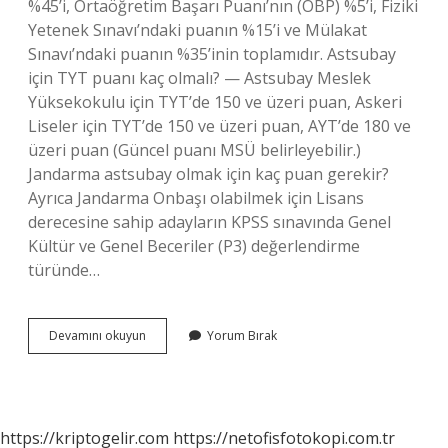
%45’i, Ortaöğretim Başarı Puanı’nın (OBP) %5’i, Fiziki
Yetenek Sınavı’ndaki puanın %15’i ve Mülakat
Sınavı’ndaki puanın %35’inin toplamıdır. Astsubay
için TYT puanı kaç olmalı? — Astsubay Meslek
Yüksekokulu için TYT’de 150 ve üzeri puan, Askeri
Liseler için TYT’de 150 ve üzeri puan, AYT’de 180 ve
üzeri puan (Güncel puanı MSÜ belirleyebilir.)
Jandarma astsubay olmak için kaç puan gerekir?
Ayrıca Jandarma Onbaşı olabilmek için Lisans
derecesine sahip adayların KPSS sınavında Genel
Kültür ve Genel Beceriler (P3) değerlendirme
türünde…
Jandarma
Devamını okuyun
Yorum Bırak
Astsubay
Tyt
Kaç
Puan
https://kriptogelir.com
https://netofisfotokopi.com.tr