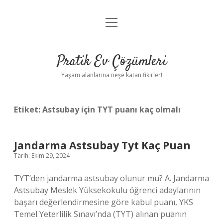
menüyü
Anasayfa
aç
Gizlilik Politikası
Pratik Ev Çözümleri
Yasal Uyarı
Yaşam alanlarına neşe katan fikirler!
Hakkımızda
Etiket:
Astsubay için TYT puanı kaç olmalı
Jandarma Astsubay Tyt Kaç Puan
Tarih: Ekim 29, 2024
TYT’den jandarma astsubay olunur mu? A. Jandarma
Astsubay Meslek Yüksekokulu öğrenci adaylarının
başarı değerlendirmesine göre kabul puanı, YKS
Temel Yeterlilik Sınavı’nda (TYT) alınan puanın