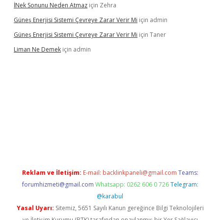
İNek Sonunu Neden Atmaz
için
Zehra
Güneş Enerjisi Sistemi Çevreye Zarar Verir Mi
için
admin
Güneş Enerjisi Sistemi Çevreye Zarar Verir Mi
için
Taner
Liman Ne Demek
için
admin
iriş
vdcasino bahis sitesi
betexper.xyz
betci giriş
https://betci.
Reklam ve İletişim:
E-mail:
backlinkpaneli@gmail.com
Teams:
forumhizmeti@gmail.com
Whatsapp: 0262 606 0 726
Telegram:
@karabul
Yasal Uyarı:
Sitemiz, 5651 Sayılı Kanun gereğince Bilgi Teknolojileri
ve İletişim Kurumu (BTK) tarafından onaylanmış bir Yer Sağlayıcı