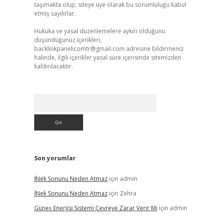
taşımakta olup, siteye üye olarak bu sorumluluğu kabul
etmiş sayılırlar.
Hukuka ve yasal düzenlemelere aykırı olduğunu
düşündüğünüz içerikleri,
backlinkpanelicomtr@gmail.com
adresine bildirmeniz
halinde, ilgili içerikler yasal süre içerisinde sitemizden
kaldırılacaktır.
Arama
Son yorumlar
İNek Sonunu Neden Atmaz
için
admin
İNek Sonunu Neden Atmaz
için
Zehra
Güneş Enerjisi Sistemi Çevreye Zarar Verir Mi
için
admin