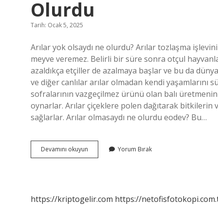
Olurdu
Tarih: Ocak 5, 2025
Arılar yok olsaydı ne olurdu? Arılar tozlaşma işlev
meyve veremez. Belirli bir süre sonra otçul hayvanla
azaldıkça etçiller de azalmaya başlar ve bu da dünya
ve diğer canlılar arılar olmadan kendi yaşamlarını sü
sofralarının vazgeçilmez ürünü olan balı üretmenin 
oynarlar. Arılar çiçeklere polen dağıtarak bitkileri
sağlarlar. Arılar olmasaydı ne olurdu eodev? Bu…
Arılar
Devamını okuyun
Yorum Bırak
Olmasaydı
Meyve
Ve
Sebzeler
Nasıl
https://kriptogelir.com
https://netofisfotokopi.com.
Olurdu