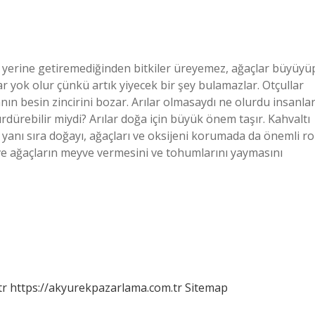
ini yerine getiremediğinden bitkiler üreyemez, ağaçlar büyüyü
r yok olur çünkü artık yiyecek bir şey bulamazlar. Otçullar
nın besin zincirini bozar. Arılar olmasaydı ne olurdu insanla
rdürebilir miydi? Arılar doğa için büyük önem taşır. Kahvaltı
yanı sıra doğayı, ağaçları ve oksijeni korumada da önemli ro
n ve ağaçların meyve vermesini ve tohumlarını yaymasını
tr
https://akyurekpazarlama.com.tr
Sitemap