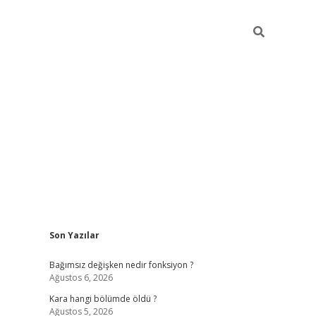
Sidebar
Son Yazılar
ilbet mobil giriş
piabellacasino giriş
vdca
Bağımsız değişken nedir fonksiyon ?
Ağustos 6, 2026
Kara hangi bölümde öldü ?
Ağustos 5, 2026