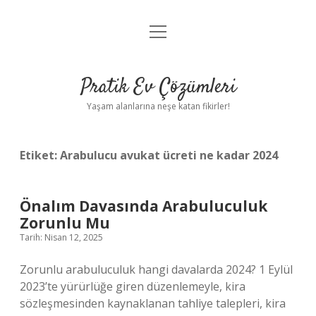
menüyü
Anasayfa
aç
Gizlilik Politikası
Pratik Ev Çözümleri
Yasal Uyarı
Yaşam alanlarına neşe katan fikirler!
Hakkımızda
Etiket:
Arabulucu avukat ücreti ne kadar 2024
Önalım Davasında Arabuluculuk
Zorunlu Mu
Tarih: Nisan 12, 2025
Zorunlu arabuluculuk hangi davalarda 2024? 1 Eylül
2023’te yürürlüğe giren düzenlemeyle, kira
sözleşmesinden kaynaklanan tahliye talepleri, kira