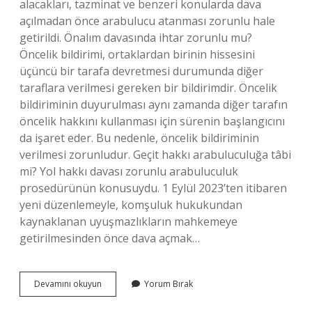
alacakları, tazminat ve benzeri konularda dava
açılmadan önce arabulucu atanması zorunlu hale
getirildi. Önalım davasında ihtar zorunlu mu?
Öncelik bildirimi, ortaklardan birinin hissesini
üçüncü bir tarafa devretmesi durumunda diğer
taraflara verilmesi gereken bir bildirimdir. Öncelik
bildiriminin duyurulması aynı zamanda diğer tarafın
öncelik hakkını kullanması için sürenin başlangıcını
da işaret eder. Bu nedenle, öncelik bildiriminin
verilmesi zorunludur. Geçit hakkı arabuluculuğa tâbi
mi? Yol hakkı davası zorunlu arabuluculuk
prosedürünün konusuydu. 1 Eylül 2023’ten itibaren
yeni düzenlemeyle, komşuluk hukukundan
kaynaklanan uyuşmazlıkların mahkemeye
getirilmesinden önce dava açmak…
Önalım
Devamını okuyun
Yorum Bırak
Davasında
Arabuluculuk