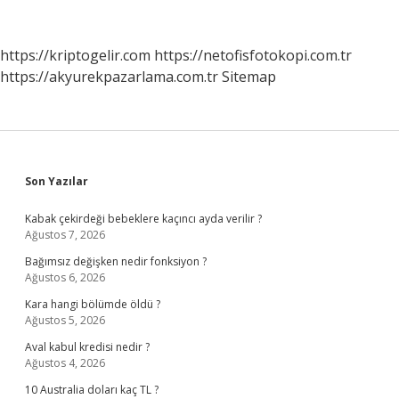
Zorunlu
Mu
https://kriptogelir.com
https://netofisfotokopi.com.tr
https://akyurekpazarlama.com.tr
Sitemap
Sidebar
Son Yazılar
Kabak çekirdeği bebeklere kaçıncı ayda verilir ?
Ağustos 7, 2026
Bağımsız değişken nedir fonksiyon ?
Ağustos 6, 2026
Kara hangi bölümde öldü ?
Ağustos 5, 2026
Aval kabul kredisi nedir ?
Ağustos 4, 2026
10 Australia doları kaç TL ?