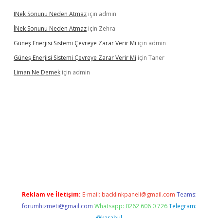
İNek Sonunu Neden Atmaz
için
admin
İNek Sonunu Neden Atmaz
için
Zehra
Güneş Enerjisi Sistemi Çevreye Zarar Verir Mi
için
admin
Güneş Enerjisi Sistemi Çevreye Zarar Verir Mi
için
Taner
Liman Ne Demek
için
admin
iriş
vdcasino bahis sitesi
betexper.xyz
betci giriş
https://betci.
Reklam ve İletişim:
E-mail:
backlinkpaneli@gmail.com
Teams:
forumhizmeti@gmail.com
Whatsapp: 0262 606 0 726
Telegram:
@karabul