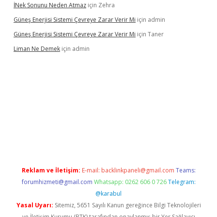
İNek Sonunu Neden Atmaz
için
Zehra
Güneş Enerjisi Sistemi Çevreye Zarar Verir Mi
için
admin
Güneş Enerjisi Sistemi Çevreye Zarar Verir Mi
için
Taner
Liman Ne Demek
için
admin
giriş
vdcasino bahis sitesi
betexper.xyz
betci giriş
https://betci.
Reklam ve İletişim:
E-mail:
backlinkpaneli@gmail.com
Teams:
forumhizmeti@gmail.com
Whatsapp: 0262 606 0 726
Telegram:
@karabul
Yasal Uyarı:
Sitemiz, 5651 Sayılı Kanun gereğince Bilgi Teknolojileri
ve İletişim Kurumu (BTK) tarafından onaylanmış bir Yer Sağlayıcı