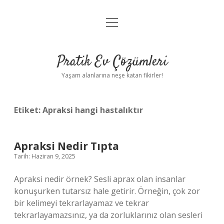
menüyü
Anasayfa
aç
Gizlilik Politikası
Pratik Ev Çözümleri
Yasal Uyarı
Yaşam alanlarına neşe katan fikirler!
Hakkımızda
Etiket:
Apraksi hangi hastalıktır
Apraksi Nedir Tıpta
Tarih: Haziran 9, 2025
Apraksi nedir örnek? Sesli aprax olan insanlar
konuşurken tutarsız hale getirir. Örneğin, çok zor
bir kelimeyi tekrarlayamaz ve tekrar
tekrarlayamazsınız, ya da zorluklarınız olan sesleri