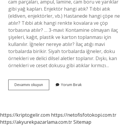
cam parçaları, ampul, lamine, cam boru ve yarıklar
gibi yağ kapları. Enjektör hangi atık? Tıbbi atık
(eldiven, enjektörler, vb.) Hastanede hangi çöpe ne
atılır? Tıbbi atık hangi renkte kovalara ve çöp
torbasına atılır? … 3-mavi: Kontamine olmayan ilaç
şişeleri, kağıt, plastik ve karton toplanması için
kullanılır. İğneler nereye atılır? İlaç atığı mavi
torbalarda birikir. Siyah torbalarda iğneler, doku
örnekleri ve delici dilsel aletler toplanır. Dışkı, kan
örnekleri ve ceset dokusu gibi atıklar kırmızı…
Enjektör
Devamını okuyun
Yorum Bırak
Iğnesi
Nereye
Atılır
https://kriptogelir.com
https://netofisfotokopi.com.tr
https://akyurekpazarlama.com.tr
Sitemap