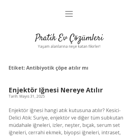
menüyü
Anasayfa
aç
Gizlilik Politikası
Pratik Ev Çözümleri
Yasal Uyarı
Yaşam alanlarına neşe katan fikirler!
Hakkımızda
Etiket:
Antibiyotik çöpe atılır mı
Enjektör Iğnesi Nereye Atılır
Tarih: Mayıs 31, 2025
Enjektör iğnesi hangi atık kutusuna atılır? Kesici-
Delici Atık: Suriye, enjektör ve diğer tüm subkutan
müdahale iğneleri, izler, neşter, bıçak, serum set
iğneleri, cerrahi ekmek, biyopsi iğneleri, intraset,