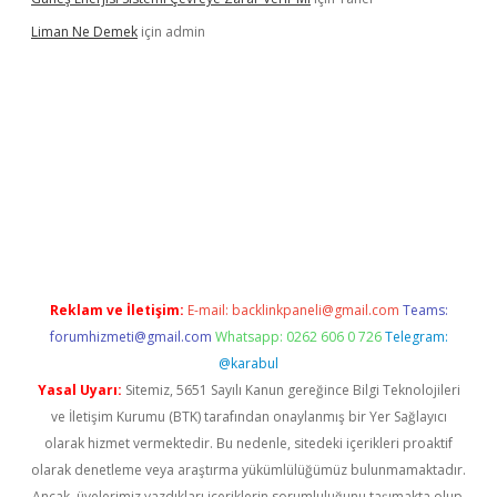
Liman Ne Demek
için
admin
iriş
vdcasino bahis sitesi
betexper.xyz
betci giriş
https://betci.
Reklam ve İletişim:
E-mail:
backlinkpaneli@gmail.com
Teams:
forumhizmeti@gmail.com
Whatsapp: 0262 606 0 726
Telegram:
@karabul
Yasal Uyarı:
Sitemiz, 5651 Sayılı Kanun gereğince Bilgi Teknolojileri
ve İletişim Kurumu (BTK) tarafından onaylanmış bir Yer Sağlayıcı
olarak hizmet vermektedir. Bu nedenle, sitedeki içerikleri proaktif
olarak denetleme veya araştırma yükümlülüğümüz bulunmamaktadır.
Ancak, üyelerimiz yazdıkları içeriklerin sorumluluğunu taşımakta olup,