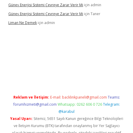
Güneş Enerjisi Sistemi Çevreye Zarar Verir Mi
için
admin
Güneş Enerjisi Sistemi Çevreye Zarar Verir Mi
için
Taner
Liman Ne Demek
için
admin
casino giriş
vdcasino bahis sitesi
betexper.xyz
betci giriş
https:
Reklam ve İletişim:
E-mail:
backlinkpaneli@gmail.com
Teams:
forumhizmeti@gmail.com
Whatsapp: 0262 606 0 726
Telegram:
@karabul
Yasal Uyarı:
Sitemiz, 5651 Sayılı Kanun gereğince Bilgi Teknolojileri
ve İletişim Kurumu (BTK) tarafından onaylanmış bir Yer Sağlayıcı
olarak hizmet vermektedir. Bu nedenle, sitedeki içerikleri proaktif