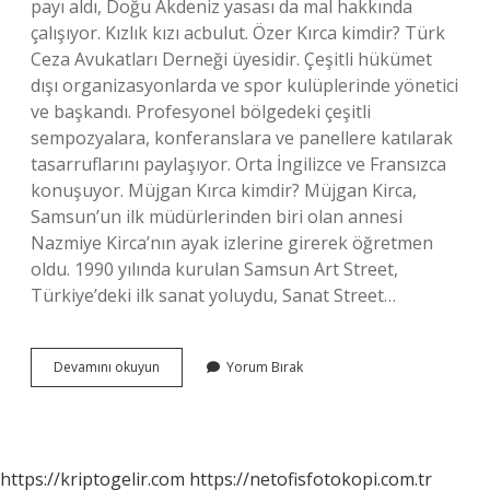
payı aldı, Doğu Akdeniz yasası da mal hakkında
çalışıyor. Kızlık kızı acbulut. Özer Kırca kimdir? Türk
Ceza Avukatları Derneği üyesidir. Çeşitli hükümet
dışı organizasyonlarda ve spor kulüplerinde yönetici
ve başkandı. Profesyonel bölgedeki çeşitli
sempozyalara, konferanslara ve panellere katılarak
tasarruflarını paylaşıyor. Orta İngilizce ve Fransızca
konuşuyor. Müjgan Kırca kimdir? Müjgan Kirca,
Samsun’un ilk müdürlerinden biri olan annesi
Nazmiye Kirca’nın ayak izlerine girerek öğretmen
oldu. 1990 yılında kurulan Samsun Art Street,
Türkiye’deki ilk sanat yoluydu, Sanat Street…
Prof
Devamını okuyun
Yorum Bırak
Dr
Ismail
Kırca
Kimdir
https://kriptogelir.com
https://netofisfotokopi.com.tr