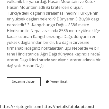
volkanik bir yanardağ. Hasan Mountain ve Kütuk
Hasan Mountain adlı iki kraterden oluşur.
Türkiye’deki dağların sıralaması nedir? Türkiye’nin
en yüksek dağları nelerdir? Dünyanın 3 Büyük dağı
nerededir? 3 -Kangchunga Dağı – 8586 metre
Hindistan ile Nepal arasında 8586 metre yüksekliğe
kadar uzanan Kangchenzunga Dağı, dünyanın en
yüksek dağlarından biridir. Bu dağın zirvesine
tırmanabileceğiniz noktalardan üçü Nepal’de ve bir
tane Hindistan’da. Ağrı Dağı dünyada kaçıncı sırada?
Ararat Dağı ikinci sırada yer alıyor. Ararat adında bir
dağ yok. Hasan Dağı…
Hasandağı
Devamını okuyun
Yorum Bırak
Türkiyenin
Kaçıncı
Büyük
Dağı
https://kriptogelir.com
https://netofisfotokopi.com.tr