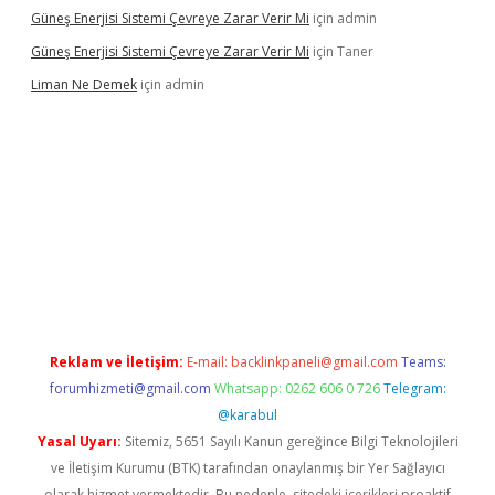
Güneş Enerjisi Sistemi Çevreye Zarar Verir Mi
için
admin
Güneş Enerjisi Sistemi Çevreye Zarar Verir Mi
için
Taner
Liman Ne Demek
için
admin
ino giriş
vdcasino bahis sitesi
betexper.xyz
betci giriş
https://
Reklam ve İletişim:
E-mail:
backlinkpaneli@gmail.com
Teams:
forumhizmeti@gmail.com
Whatsapp: 0262 606 0 726
Telegram:
@karabul
Yasal Uyarı:
Sitemiz, 5651 Sayılı Kanun gereğince Bilgi Teknolojileri
ve İletişim Kurumu (BTK) tarafından onaylanmış bir Yer Sağlayıcı
olarak hizmet vermektedir. Bu nedenle, sitedeki içerikleri proaktif