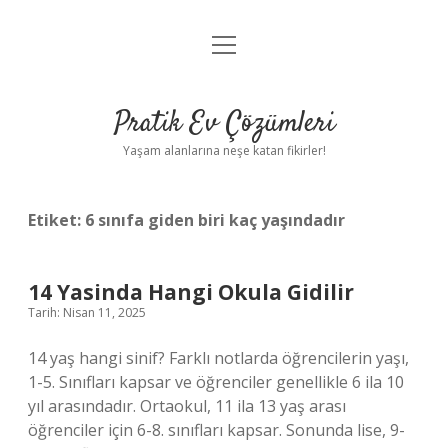
menüyü
Anasayfa
aç
Gizlilik Politikası
Pratik Ev Çözümleri
Yasal Uyarı
Yaşam alanlarına neşe katan fikirler!
Hakkımızda
Etiket:
6 sınıfa giden biri kaç yaşındadır
14 Yasinda Hangi Okula Gidilir
Tarih: Nisan 11, 2025
14 yaş hangi sinif? Farklı notlarda öğrencilerin yaşı,
1-5. Sınıfları kapsar ve öğrenciler genellikle 6 ila 10
yıl arasındadır. Ortaokul, 11 ila 13 yaş arası
öğrenciler için 6-8. sınıfları kapsar. Sonunda lise, 9-