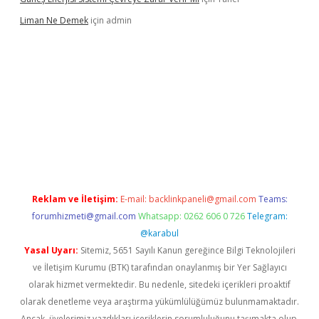
Liman Ne Demek
için
admin
iriş
vdcasino bahis sitesi
betexper.xyz
betci giriş
https://betci.
Reklam ve İletişim:
E-mail:
backlinkpaneli@gmail.com
Teams:
forumhizmeti@gmail.com
Whatsapp: 0262 606 0 726
Telegram:
@karabul
Yasal Uyarı:
Sitemiz, 5651 Sayılı Kanun gereğince Bilgi Teknolojileri
ve İletişim Kurumu (BTK) tarafından onaylanmış bir Yer Sağlayıcı
olarak hizmet vermektedir. Bu nedenle, sitedeki içerikleri proaktif
olarak denetleme veya araştırma yükümlülüğümüz bulunmamaktadır.
Ancak, üyelerimiz yazdıkları içeriklerin sorumluluğunu taşımakta olup,