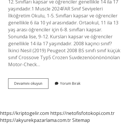
12. Sınıfları kapsar ve öğrenciler genellikle 14 ila 17
yaşındadır.1 Muscle 2024FAR Sınıf Seviyeleri
İlköğretim Okulu, 1-5. Sınıfları kapsar ve öğrenciler
genellikle 6 ila 10 yıl arasındadır. Ortaokul, 11 ila 13
yaş arası öğrenciler için 6-8. sınıfları kapsar.
Sonunda lise, 9-12. Kursları kapsar ve öğrenciler
genellikle 14 ila 17 yaşındadır. 2008 kaçıncı sınıf?
İkinci Nesil (2019) Peugeot 2008 BS sınıfı sınıf küçük
sınıf Crossove Typ5 Crozen Suvdezenöönönönölan
Motor-Check…
14
Devamını okuyun
Yorum Bırak
Yasinda
Hangi
Okula
Gidilir
https://kriptogelir.com
https://netofisfotokopi.com.tr
https://akyurekpazarlama.com.tr
Sitemap