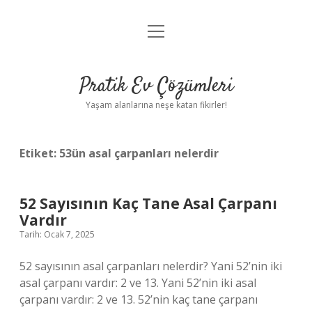
menüyü
Anasayfa
aç
Gizlilik Politikası
Pratik Ev Çözümleri
Yasal Uyarı
Yaşam alanlarına neşe katan fikirler!
Hakkımızda
Etiket:
53ün asal çarpanları nelerdir
52 Sayısının Kaç Tane Asal Çarpanı
Vardır
Tarih: Ocak 7, 2025
52 sayısının asal çarpanları nelerdir? Yani 52’nin iki
asal çarpanı vardır: 2 ve 13. Yani 52’nin iki asal
çarpanı vardır: 2 ve 13. 52’nin kaç tane çarpanı