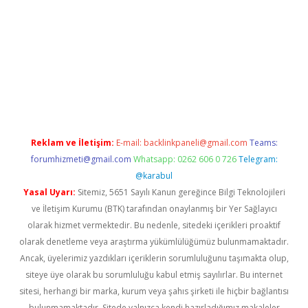
giriş
vdcasino bahis sitesi
betexper.xyz
betci giriş
https://betci.
Reklam ve İletişim:
E-mail:
backlinkpaneli@gmail.com
Teams:
forumhizmeti@gmail.com
Whatsapp: 0262 606 0 726
Telegram:
@karabul
Yasal Uyarı:
Sitemiz, 5651 Sayılı Kanun gereğince Bilgi Teknolojileri
ve İletişim Kurumu (BTK) tarafından onaylanmış bir Yer Sağlayıcı
olarak hizmet vermektedir. Bu nedenle, sitedeki içerikleri proaktif
olarak denetleme veya araştırma yükümlülüğümüz bulunmamaktadır.
Ancak, üyelerimiz yazdıkları içeriklerin sorumluluğunu taşımakta olup,
siteye üye olarak bu sorumluluğu kabul etmiş sayılırlar. Bu internet
sitesi, herhangi bir marka, kurum veya şahıs şirketi ile hiçbir bağlantısı
bulunmamaktadır. Sitede yalnızca kendi hazırladığımız makaleler