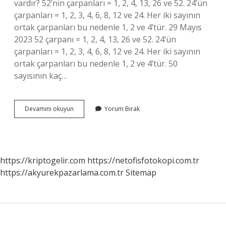
vardır? 52’nin çarpanları = 1, 2, 4, 13, 26 ve 52. 24’ün
çarpanları = 1, 2, 3, 4, 6, 8, 12 ve 24. Her iki sayının
ortak çarpanları bu nedenle 1, 2 ve 4’tür. 29 Mayıs
2023 52 çarpanı = 1, 2, 4, 13, 26 ve 52. 24’ün
çarpanları = 1, 2, 3, 4, 6, 8, 12 ve 24. Her iki sayının
ortak çarpanları bu nedenle 1, 2 ve 4’tür. 50
sayısının kaç…
52
Devamını okuyun
Yorum Bırak
Sayısının
Kaç
Tane
Asal
Çarpanı
https://kriptogelir.com
https://netofisfotokopi.com.tr
Vardır
https://akyurekpazarlama.com.tr
Sitemap