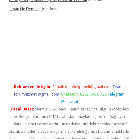
Liman Ne Demek
için
admin
iriş
vdcasino bahis sitesi
betexper.xyz
betci giriş
https://betci.
Reklam ve İletişim:
E-mail:
backlinkpaneli@gmail.com
Teams:
forumhizmeti@gmail.com
Whatsapp: 0262 606 0 726
Telegram:
@karabul
Yasal Uyarı:
Sitemiz, 5651 Sayılı Kanun gereğince Bilgi Teknolojileri
ve İletişim Kurumu (BTK) tarafından onaylanmış bir Yer Sağlayıcı
olarak hizmet vermektedir. Bu nedenle, sitedeki içerikleri proaktif
olarak denetleme veya araştırma yükümlülüğümüz bulunmamaktadır.
Ancak, üyelerimiz yazdıkları içeriklerin sorumluluğunu taşımakta olup,