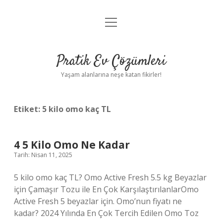
menüyü
Anasayfa
aç
Gizlilik Politikası
Pratik Ev Çözümleri
Yasal Uyarı
Yaşam alanlarına neşe katan fikirler!
Hakkımızda
Etiket:
5 kilo omo kaç TL
4 5 Kilo Omo Ne Kadar
Tarih: Nisan 11, 2025
5 kilo omo kaç TL? Omo Active Fresh 5.5 kg Beyazlar
için Çamaşır Tozu ile En Çok KarşılaştırılanlarOmo
Active Fresh 5 beyazlar için. Omo’nun fiyatı ne
kadar? 2024 Yılında En Çok Tercih Edilen Omo Toz