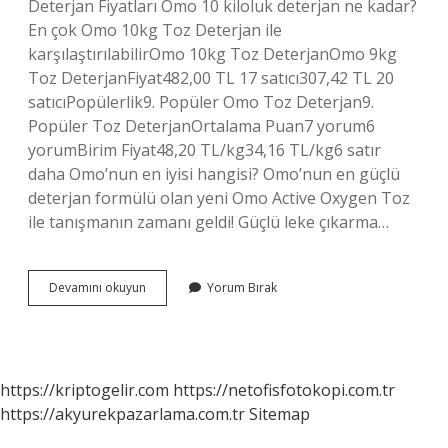
Deterjan Fiyatları Omo 10 kiloluk deterjan ne kadar?
En çok Omo 10kg Toz Deterjan ile
karşılaştırılabilirOmo 10kg Toz DeterjanOmo 9kg
Toz DeterjanFiyat482,00 TL 17 satıcı307,42 TL 20
satıcıPopülerlik9. Popüler Omo Toz Deterjan9.
Popüler Toz DeterjanOrtalama Puan7 yorum6
yorumBirim Fiyat48,20 TL/kg34,16 TL/kg6 satır
daha Omo’nun en iyisi hangisi? Omo’nun en güçlü
deterjan formülü olan yeni Omo Active Oxygen Toz
ile tanışmanın zamanı geldi! Güçlü leke çıkarma…
4
Devamını okuyun
Yorum Bırak
5
Kilo
Omo
Ne
Kadar
https://kriptogelir.com
https://netofisfotokopi.com.tr
https://akyurekpazarlama.com.tr
Sitemap