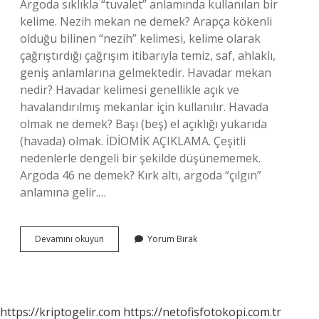
Argoda sıklıkla “tuvalet” anlamında kullanılan bir
kelime. Nezih mekan ne demek? Arapça kökenli
olduğu bilinen “nezih” kelimesi, kelime olarak
çağrıştırdığı çağrışım itibarıyla temiz, saf, ahlaklı,
geniş anlamlarına gelmektedir. Havadar mekan
nedir? Havadar kelimesi genellikle açık ve
havalandırılmış mekanlar için kullanılır. Havada
olmak ne demek? Başı (beş) el açıklığı yukarıda
(havada) olmak. İDİOMİK AÇIKLAMA. Çeşitli
nedenlerle dengeli bir şekilde düşünememek.
Argoda 46 ne demek? Kırk altı, argoda “çılgın”
anlamına gelir.…
Havadar
Devamını okuyun
Yorum Bırak
Mekan
Ne
Demek
https://kriptogelir.com
https://netofisfotokopi.com.tr