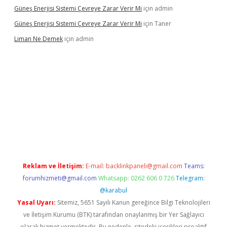
Güneş Enerjisi Sistemi Çevreye Zarar Verir Mi
için
admin
Güneş Enerjisi Sistemi Çevreye Zarar Verir Mi
için
Taner
Liman Ne Demek
için
admin
iriş
vdcasino bahis sitesi
betexper.xyz
betci giriş
https://betci.
Reklam ve İletişim:
E-mail:
backlinkpaneli@gmail.com
Teams:
forumhizmeti@gmail.com
Whatsapp: 0262 606 0 726
Telegram:
@karabul
Yasal Uyarı:
Sitemiz, 5651 Sayılı Kanun gereğince Bilgi Teknolojileri
ve İletişim Kurumu (BTK) tarafından onaylanmış bir Yer Sağlayıcı
olarak hizmet vermektedir. Bu nedenle, sitedeki içerikleri proaktif