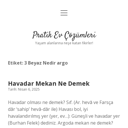
menüyü
Anasayfa
aç
Gizlilik Politikası
Pratik Ev Çözümleri
Yasal Uyarı
Yaşam alanlarına neşe katan fikirler!
Hakkımızda
Etiket:
3 Beyaz Nedir argo
Havadar Mekan Ne Demek
Tarih: Nisan 6, 2025
Havadar olması ne demek? Sıf. (Ar. hevā ve Farsça
dār ‘sahip’ hevā-dār ile) Havası bol, iyi
havalandırılmış yer (yer, ev…): Güneşli ve havadar yer
(Burhan Felek) dediniz. Argoda mekan ne demek?