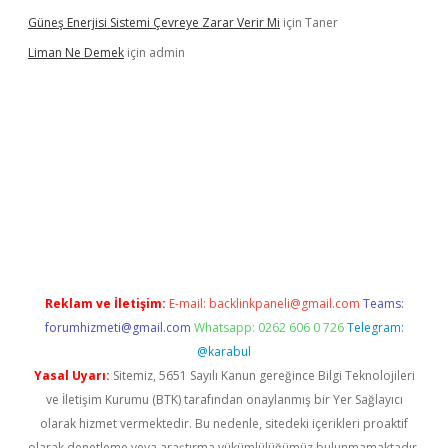
Güneş Enerjisi Sistemi Çevreye Zarar Verir Mi
için
Taner
Liman Ne Demek
için
admin
iriş
vdcasino bahis sitesi
betexper.xyz
betci giriş
https://betci.
Reklam ve İletişim:
E-mail:
backlinkpaneli@gmail.com
Teams:
forumhizmeti@gmail.com
Whatsapp: 0262 606 0 726
Telegram:
@karabul
Yasal Uyarı:
Sitemiz, 5651 Sayılı Kanun gereğince Bilgi Teknolojileri
ve İletişim Kurumu (BTK) tarafından onaylanmış bir Yer Sağlayıcı
olarak hizmet vermektedir. Bu nedenle, sitedeki içerikleri proaktif
olarak denetleme veya araştırma yükümlülüğümüz bulunmamaktadır.