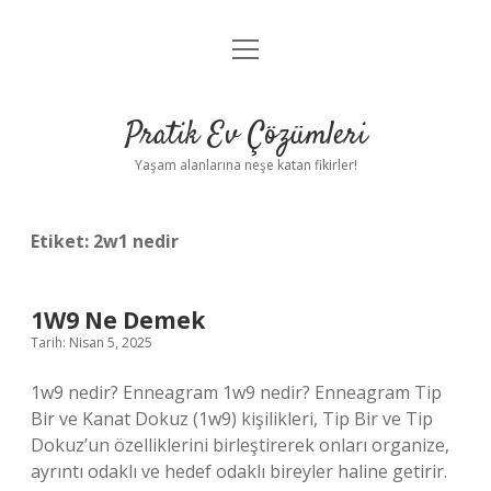
menüyü
Anasayfa
aç
Gizlilik Politikası
Pratik Ev Çözümleri
Yasal Uyarı
Yaşam alanlarına neşe katan fikirler!
Hakkımızda
Etiket:
2w1 nedir
1W9 Ne Demek
Tarih: Nisan 5, 2025
1w9 nedir? Enneagram 1w9 nedir? Enneagram Tip
Bir ve Kanat Dokuz (1w9) kişilikleri, Tip Bir ve Tip
Dokuz’un özelliklerini birleştirerek onları organize,
ayrıntı odaklı ve hedef odaklı bireyler haline getirir.