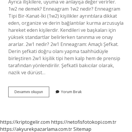
Ayrıca ilişkilere, uyuma ve anlayışa değer verirler.
1w2 ne demek? Enneagram 1w2 nedir? Enneagram
Tipi Bir-Kanat-İki (1w2) kişilikler ayrıntılara dikkat
eden, organize ve derin bağlantılar kurma arzusuyla
hareket eden kişilerdir. Kendileri ve başkaları için
yüksek standartlar belirlerken tanınma ve onay
ararlar. 2w1 nedir? 2w1 Enneagram: Amaçlı Şefkat.
Derin şefkati doğru olanı yapma taahhüdüyle
birleştiren 2w1 kişilik tipi hem kalp hem de prensip
tarafından yönlendirilir. Şefkatli bakıcılar olarak,
nazik ve dürüst…
1W9
Devamını okuyun
Yorum Bırak
Ne
Demek
https://kriptogelir.com
https://netofisfotokopi.com.tr
https://akyurekpazarlama.com.tr
Sitemap