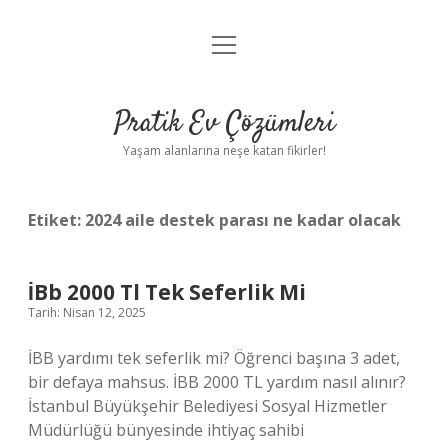
menüyü
Anasayfa
aç
Gizlilik Politikası
Pratik Ev Çözümleri
Yasal Uyarı
Yaşam alanlarına neşe katan fikirler!
Hakkımızda
Etiket:
2024 aile destek parası ne kadar olacak
İBb 2000 Tl Tek Seferlik Mi
Tarih: Nisan 12, 2025
İBB yardımı tek seferlik mi? Öğrenci başına 3 adet,
bir defaya mahsus. İBB 2000 TL yardım nasıl alınır?
İstanbul Büyükşehir Belediyesi Sosyal Hizmetler
Müdürlüğü bünyesinde ihtiyaç sahibi