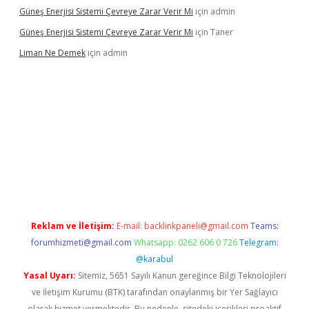
Güneş Enerjisi Sistemi Çevreye Zarar Verir Mi
için
admin
Güneş Enerjisi Sistemi Çevreye Zarar Verir Mi
için
Taner
Liman Ne Demek
için
admin
giriş
vdcasino bahis sitesi
betexper.xyz
betci giriş
https://betci.
Reklam ve İletişim:
E-mail:
backlinkpaneli@gmail.com
Teams:
forumhizmeti@gmail.com
Whatsapp: 0262 606 0 726
Telegram:
@karabul
Yasal Uyarı:
Sitemiz, 5651 Sayılı Kanun gereğince Bilgi Teknolojileri
ve İletişim Kurumu (BTK) tarafından onaylanmış bir Yer Sağlayıcı
olarak hizmet vermektedir. Bu nedenle, sitedeki içerikleri proaktif