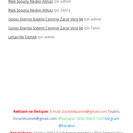
İNek Sonunu Neden Atmaz
için
admin
İNek Sonunu Neden Atmaz
için
Zehra
Güneş Enerjisi Sistemi Çevreye Zarar Verir Mi
için
admin
Güneş Enerjisi Sistemi Çevreye Zarar Verir Mi
için
Taner
Liman Ne Demek
için
admin
iriş
vdcasino bahis sitesi
betexper.xyz
betci giriş
https://betci.
Reklam ve İletişim:
E-mail:
backlinkpaneli@gmail.com
Teams:
forumhizmeti@gmail.com
Whatsapp: 0262 606 0 726
Telegram:
@karabul
Yasal Uyarı:
Sitemiz, 5651 Sayılı Kanun gereğince Bilgi Teknolojileri