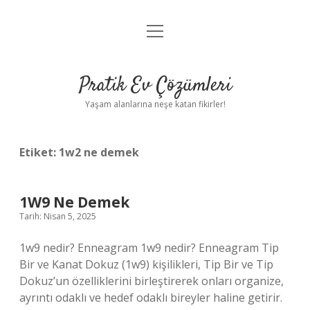
menüyü
Anasayfa
aç
Gizlilik Politikası
Pratik Ev Çözümleri
Yasal Uyarı
Yaşam alanlarına neşe katan fikirler!
Hakkımızda
Etiket:
1w2 ne demek
1W9 Ne Demek
Tarih: Nisan 5, 2025
1w9 nedir? Enneagram 1w9 nedir? Enneagram Tip
Bir ve Kanat Dokuz (1w9) kişilikleri, Tip Bir ve Tip
Dokuz’un özelliklerini birleştirerek onları organize,
ayrıntı odaklı ve hedef odaklı bireyler haline getirir.