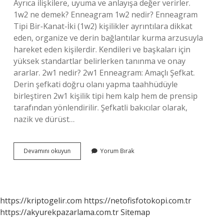
Ayrıca ilişkilere, uyuma ve anlayışa değer verirler.
1w2 ne demek? Enneagram 1w2 nedir? Enneagram
Tipi Bir-Kanat-İki (1w2) kişilikler ayrıntılara dikkat
eden, organize ve derin bağlantılar kurma arzusuyla
hareket eden kişilerdir. Kendileri ve başkaları için
yüksek standartlar belirlerken tanınma ve onay
ararlar. 2w1 nedir? 2w1 Enneagram: Amaçlı Şefkat.
Derin şefkati doğru olanı yapma taahhüdüyle
birleştiren 2w1 kişilik tipi hem kalp hem de prensip
tarafından yönlendirilir. Şefkatli bakıcılar olarak,
nazik ve dürüst…
1W9
Devamını okuyun
Yorum Bırak
Ne
Demek
https://kriptogelir.com
https://netofisfotokopi.com.tr
https://akyurekpazarlama.com.tr
Sitemap