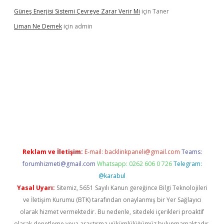
Güneş Enerjisi Sistemi Çevreye Zarar Verir Mi
için
Taner
Liman Ne Demek
için
admin
giriş
vdcasino bahis sitesi
betexper.xyz
betci giriş
https://betci
Reklam ve İletişim:
E-mail:
backlinkpaneli@gmail.com
Teams:
forumhizmeti@gmail.com
Whatsapp: 0262 606 0 726
Telegram:
@karabul
Yasal Uyarı:
Sitemiz, 5651 Sayılı Kanun gereğince Bilgi Teknolojileri
ve İletişim Kurumu (BTK) tarafından onaylanmış bir Yer Sağlayıcı
olarak hizmet vermektedir. Bu nedenle, sitedeki içerikleri proaktif
olarak denetleme veya araştırma yükümlülüğümüz bulunmamaktadır.