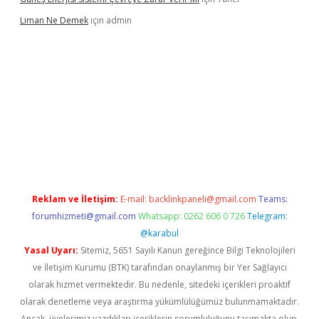
Liman Ne Demek
için
admin
iriş
vdcasino bahis sitesi
betexper.xyz
betci giriş
https://betci.
Reklam ve İletişim:
E-mail:
backlinkpaneli@gmail.com
Teams:
forumhizmeti@gmail.com
Whatsapp: 0262 606 0 726
Telegram:
@karabul
Yasal Uyarı:
Sitemiz, 5651 Sayılı Kanun gereğince Bilgi Teknolojileri
ve İletişim Kurumu (BTK) tarafından onaylanmış bir Yer Sağlayıcı
olarak hizmet vermektedir. Bu nedenle, sitedeki içerikleri proaktif
olarak denetleme veya araştırma yükümlülüğümüz bulunmamaktadır.
Ancak, üyelerimiz yazdıkları içeriklerin sorumluluğunu taşımakta olup,