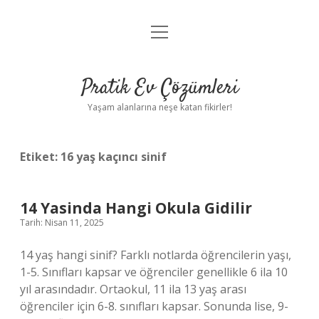
menüyü
Anasayfa
aç
Gizlilik Politikası
Pratik Ev Çözümleri
Yasal Uyarı
Yaşam alanlarına neşe katan fikirler!
Hakkımızda
Etiket:
16 yaş kaçıncı sinif
14 Yasinda Hangi Okula Gidilir
Tarih: Nisan 11, 2025
14 yaş hangi sinif? Farklı notlarda öğrencilerin yaşı,
1-5. Sınıfları kapsar ve öğrenciler genellikle 6 ila 10
yıl arasındadır. Ortaokul, 11 ila 13 yaş arası
öğrenciler için 6-8. sınıfları kapsar. Sonunda lise, 9-