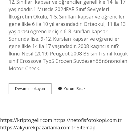
12. Sınıfları kapsar ve öğrenciler genellikle 14 ila 17
yaşındadır.1 Muscle 2024FAR Sınıf Seviyeleri
İlköğretim Okulu, 1-5. Sınıfları kapsar ve öğrenciler
genellikle 6 ila 10 yıl arasındadır. Ortaokul, 11 ila 13
yaş arası öğrenciler için 6-8. sınıfları kapsar.
Sonunda lise, 9-12. Kursları kapsar ve öğrenciler
genellikle 14 ila 17 yaşındadır. 2008 kaçıncı sınıf?
İkinci Nesil (2019) Peugeot 2008 BS sınıfı sınıf küçük
sınıf Crossove Typ5 Crozen Suvdezenöönönönölan
Motor-Check…
14
Devamını okuyun
Yorum Bırak
Yasinda
Hangi
Okula
Gidilir
https://kriptogelir.com
https://netofisfotokopi.com.tr
https://akyurekpazarlama.com.tr
Sitemap