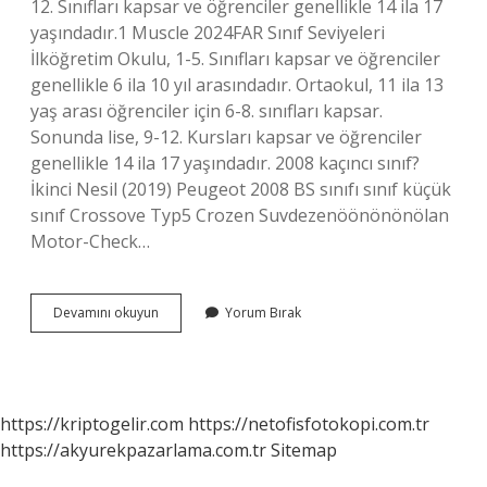
12. Sınıfları kapsar ve öğrenciler genellikle 14 ila 17
yaşındadır.1 Muscle 2024FAR Sınıf Seviyeleri
İlköğretim Okulu, 1-5. Sınıfları kapsar ve öğrenciler
genellikle 6 ila 10 yıl arasındadır. Ortaokul, 11 ila 13
yaş arası öğrenciler için 6-8. sınıfları kapsar.
Sonunda lise, 9-12. Kursları kapsar ve öğrenciler
genellikle 14 ila 17 yaşındadır. 2008 kaçıncı sınıf?
İkinci Nesil (2019) Peugeot 2008 BS sınıfı sınıf küçük
sınıf Crossove Typ5 Crozen Suvdezenöönönönölan
Motor-Check…
14
Devamını okuyun
Yorum Bırak
Yasinda
Hangi
Okula
Gidilir
https://kriptogelir.com
https://netofisfotokopi.com.tr
https://akyurekpazarlama.com.tr
Sitemap