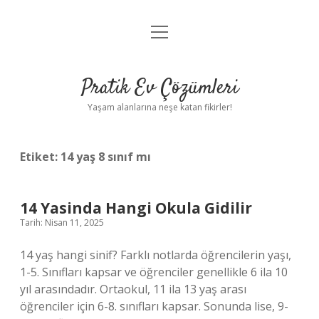
menüyü
Anasayfa
aç
Gizlilik Politikası
Pratik Ev Çözümleri
Yasal Uyarı
Yaşam alanlarına neşe katan fikirler!
Hakkımızda
Etiket:
14 yaş 8 sınıf mı
14 Yasinda Hangi Okula Gidilir
Tarih: Nisan 11, 2025
14 yaş hangi sinif? Farklı notlarda öğrencilerin yaşı,
1-5. Sınıfları kapsar ve öğrenciler genellikle 6 ila 10
yıl arasındadır. Ortaokul, 11 ila 13 yaş arası
öğrenciler için 6-8. sınıfları kapsar. Sonunda lise, 9-