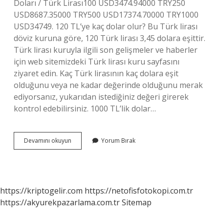
Doları / Türk Lirası100 USD3474.94000 TRY250
USD8687.35000 TRY500 USD17374.70000 TRY1000
USD34749. 120 TL’ye kaç dolar olur? Bu Türk lirası
döviz kuruna göre, 120 Türk lirası 3,45 dolara eşittir.
Türk lirası kuruyla ilgili son gelişmeler ve haberler
için web sitemizdeki Türk lirası kuru sayfasını
ziyaret edin. Kaç Türk lirasının kaç dolara eşit
olduğunu veya ne kadar değerinde olduğunu merak
ediyorsanız, yukarıdan istediğiniz değeri girerek
kontrol edebilirsiniz. 1000 TL’lik dolar…
100
Devamını okuyun
Yorum Bırak
Tlye
Kaç
Dolar
Eder
https://kriptogelir.com
https://netofisfotokopi.com.tr
https://akyurekpazarlama.com.tr
Sitemap