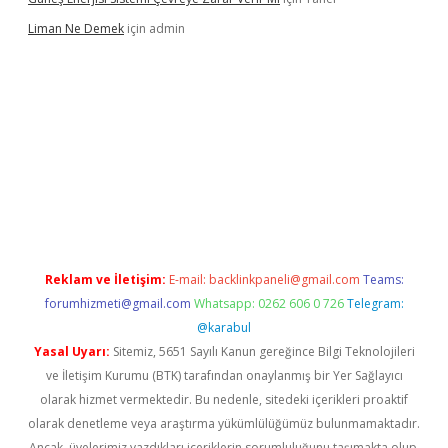
Liman Ne Demek
için
admin
iriş
vdcasino bahis sitesi
betexper.xyz
betci giriş
https://betci.b
Reklam ve İletişim:
E-mail:
backlinkpaneli@gmail.com
Teams:
forumhizmeti@gmail.com
Whatsapp: 0262 606 0 726
Telegram:
@karabul
Yasal Uyarı:
Sitemiz, 5651 Sayılı Kanun gereğince Bilgi Teknolojileri
ve İletişim Kurumu (BTK) tarafından onaylanmış bir Yer Sağlayıcı
olarak hizmet vermektedir. Bu nedenle, sitedeki içerikleri proaktif
olarak denetleme veya araştırma yükümlülüğümüz bulunmamaktadır.
Ancak, üyelerimiz yazdıkları içeriklerin sorumluluğunu taşımakta olup,