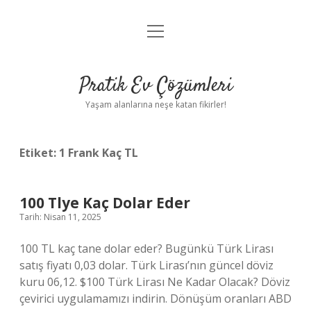
menüyü
Anasayfa
aç
Gizlilik Politikası
Pratik Ev Çözümleri
Yasal Uyarı
Yaşam alanlarına neşe katan fikirler!
Hakkımızda
Etiket:
1 Frank Kaç TL
100 Tlye Kaç Dolar Eder
Tarih: Nisan 11, 2025
100 TL kaç tane dolar eder? Bugünkü Türk Lirası
satış fiyatı 0,03 dolar. Türk Lirası’nın güncel döviz
kuru 06,12. $100 Türk Lirası Ne Kadar Olacak? Döviz
çevirici uygulamamızı indirin. Dönüşüm oranları ABD