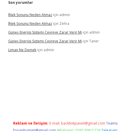
Son yorumlar
İNek Sonunu Neden Atmaz
için
admin
İNek Sonunu Neden Atmaz
için
Zehra
Güneş Enerjisi Sistemi Çevreye Zarar Verir Mi
için
admin
Güneş Enerjisi Sistemi Çevreye Zarar Verir Mi
için
Taner
Liman Ne Demek
için
admin
s sitesi
betexper.xyz
betci giriş
https://betci.bet/
betci giriş
betc
Reklam ve İletişim:
E-mail:
backlinkpaneli@gmail.com
Teams:
forumhizmeti@gmail.com
Whatsapp: 0262 606 0 726
Telegram: