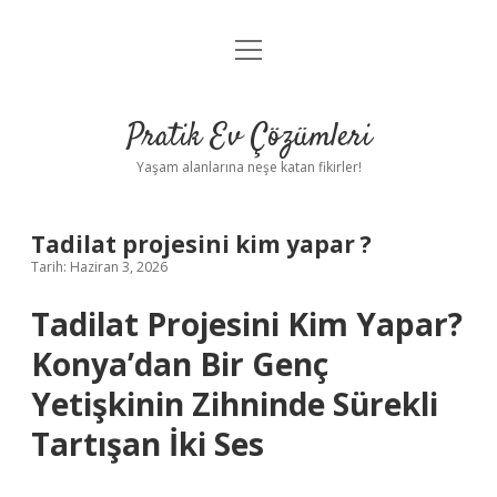
menüyü
Anasayfa
aç
Gizlilik Politikası
Pratik Ev Çözümleri
Yasal Uyarı
Yaşam alanlarına neşe katan fikirler!
Hakkımızda
Tadilat projesini kim yapar ?
Tarih: Haziran 3, 2026
Tadilat Projesini Kim Yapar?
Konya’dan Bir Genç
Yetişkinin Zihninde Sürekli
Tartışan İki Ses