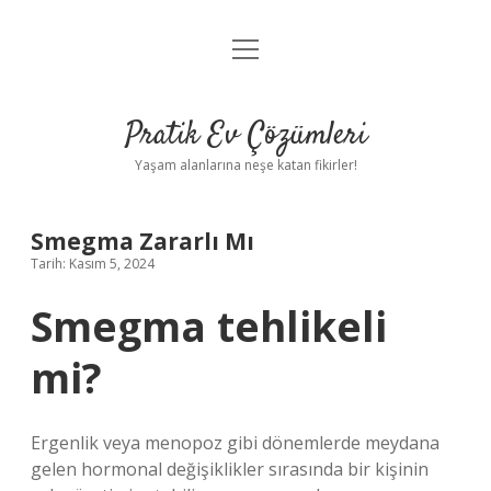
menüyü
Anasayfa
aç
Gizlilik Politikası
Pratik Ev Çözümleri
Yasal Uyarı
Yaşam alanlarına neşe katan fikirler!
Hakkımızda
Smegma Zararlı Mı
Tarih: Kasım 5, 2024
Smegma tehlikeli
mi?
Ergenlik veya menopoz gibi dönemlerde meydana
gelen hormonal değişiklikler sırasında bir kişinin