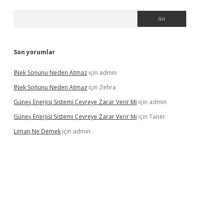
Arama
Son yorumlar
İNek Sonunu Neden Atmaz
için
admin
İNek Sonunu Neden Atmaz
için
Zehra
Güneş Enerjisi Sistemi Çevreye Zarar Verir Mi
için
admin
Güneş Enerjisi Sistemi Çevreye Zarar Verir Mi
için
Taner
Liman Ne Demek
için
admin
bahis sitesi
betexper.xyz
betci giriş
https://betci.bet/
betci giri