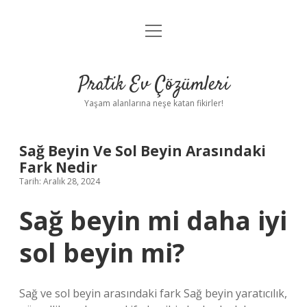
menüyü
Anasayfa
aç
Gizlilik Politikası
Pratik Ev Çözümleri
Yasal Uyarı
Yaşam alanlarına neşe katan fikirler!
Hakkımızda
Sağ Beyin Ve Sol Beyin Arasındaki
Fark Nedir
Tarih: Aralık 28, 2024
Sağ beyin mi daha iyi
sol beyin mi?
Sağ ve sol beyin arasındaki fark Sağ beyin yaratıcılık,