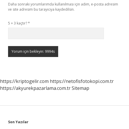
Daha sonraki yorumlarımda kullanılması için adım, e-posta adresim
ve site adresim bu tarayıcıya kaydedilsin.
5 + 3 kaçtır?
*
https://kriptogelir.com
https://netofisfotokopi.com.tr
https://akyurekpazarlama.com.tr
Sitemap
Sidebar
Son Yazılar