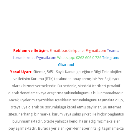
 bahis sitesi
betexper.xyz
betci giriş
https://betci.bet/
betci gir
Reklam ve İletişim:
E-mail:
backlinkpaneli@gmail.com
Teams:
forumhizmeti@gmail.com
Whatsapp: 0262 606 0 726
Telegram:
@karabul
Yasal Uyarı:
Sitemiz, 5651 Sayılı Kanun gereğince Bilgi Teknolojileri
ve İletişim Kurumu (BTK) tarafından onaylanmış bir Yer Sağlayıcı
olarak hizmet vermektedir. Bu nedenle, sitedeki içerikleri proaktif
olarak denetleme veya araştırma yükümlülüğümüz bulunmamaktadır.
Ancak, üyelerimiz yazdıkları içeriklerin sorumluluğunu taşımakta olup,
siteye üye olarak bu sorumluluğu kabul etmiş sayılırlar. Bu internet
sitesi, herhangi bir marka, kurum veya şahıs şirketi ile hiçbir bağlantısı
bulunmamaktadır. Sitede yalnızca kendi hazırladığımız makaleler
paylaşılmaktadır. Burada yer alan içerikler haber niteliği taşımamakta