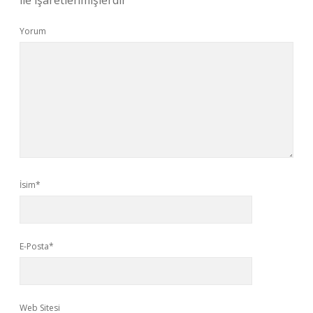
ile işaretlenmişlerdir
Yorum
İsim*
E-Posta*
Web Sitesi