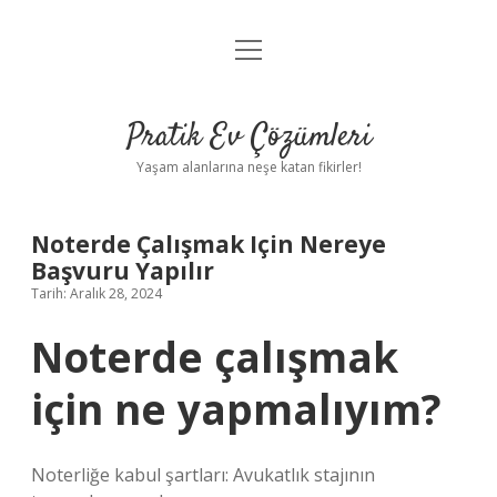
menüyü
Anasayfa
aç
Gizlilik Politikası
Pratik Ev Çözümleri
Yasal Uyarı
Yaşam alanlarına neşe katan fikirler!
Hakkımızda
Noterde Çalışmak Için Nereye
Başvuru Yapılır
Tarih: Aralık 28, 2024
Noterde çalışmak
için ne yapmalıyım?
Noterliğe kabul şartları: Avukatlık stajının