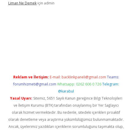
Liman Ne Demek
için
admin
bahis sitesi
betexper.xyz
betci giriş
https://betci.bet/
betci giri
Reklam ve İletişim:
E-mail:
backlinkpaneli@gmail.com
Teams:
forumhizmeti@gmail.com
Whatsapp: 0262 606 0 726
Telegram:
@karabul
Yasal Uyarı:
Sitemiz, 5651 Sayılı Kanun gereğince Bilgi Teknolojileri
ve İletişim Kurumu (BTK) tarafından onaylanmış bir Yer Sağlayıcı
olarak hizmet vermektedir. Bu nedenle, sitedeki içerikleri proaktif
olarak denetleme veya araştırma yükümlülüğümüz bulunmamaktadır.
Ancak, üyelerimiz yazdıkları içeriklerin sorumluluğunu taşımakta olup,