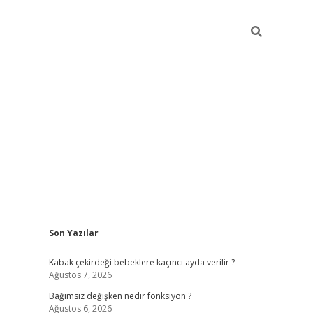
Sidebar
Son Yazılar
ilbet mobil giriş
piabellacasino giriş
vdcasino bahi
Kabak çekirdeği bebeklere kaçıncı ayda verilir ?
Ağustos 7, 2026
Bağımsız değişken nedir fonksiyon ?
Ağustos 6, 2026