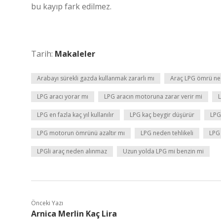
bu kayıp fark edilmez.
Tarih:
Makaleler
Arabayı sürekli gazda kullanmak zararlı mı
Araç LPG ömrü ne
LPG aracı yorar mı
LPG aracın motoruna zarar verir mi
LPG en fazla kaç yıl kullanılır
LPG kaç beygir düşürür
LPG
LPG motorun ömrünü azaltır mı
LPG neden tehlikeli
LPG 
LPGli araç neden alınmaz
Uzun yolda LPG mi benzin mi
Önceki Yazı
Arnica Merlin Kaç Lira