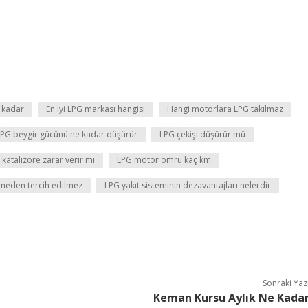
 kadar
En iyi LPG markası hangisi
Hangi motorlara LPG takılmaz
LPG beygir gücünü ne kadar düşürür
LPG çekişi düşürür mü
 katalizöre zarar verir mi
LPG motor ömrü kaç km
neden tercih edilmez
LPG yakıt sisteminin dezavantajları nelerdir
Sonraki Yaz
Keman Kursu Aylık Ne Kada