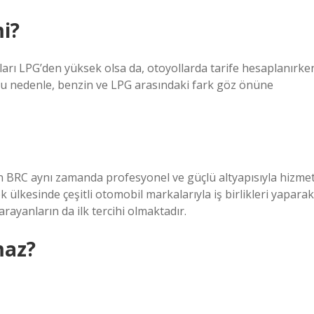
i?
tları LPG’den yüksek olsa da, otoyollarda tarife hesaplanırke
 Bu nedenle, benzin ve LPG arasındaki fark göz önüne
n BRC aynı zamanda profesyonel ve güçlü altyapısıyla hizme
 ülkesinde çeşitli otomobil markalarıyla iş birlikleri yaparak
arayanların da ilk tercihi olmaktadır.
maz?