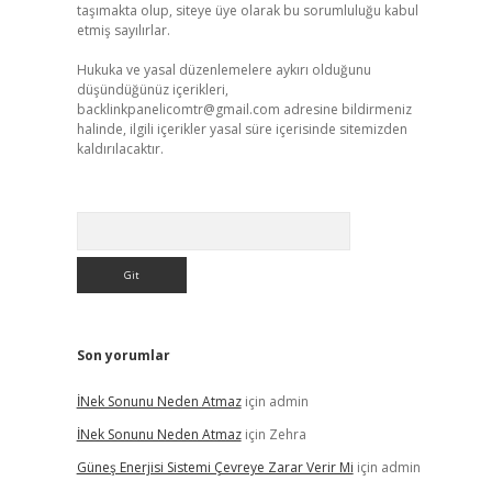
taşımakta olup, siteye üye olarak bu sorumluluğu kabul
etmiş sayılırlar.
Hukuka ve yasal düzenlemelere aykırı olduğunu
düşündüğünüz içerikleri,
backlinkpanelicomtr@gmail.com
adresine bildirmeniz
halinde, ilgili içerikler yasal süre içerisinde sitemizden
kaldırılacaktır.
Arama
Son yorumlar
İNek Sonunu Neden Atmaz
için
admin
İNek Sonunu Neden Atmaz
için
Zehra
Güneş Enerjisi Sistemi Çevreye Zarar Verir Mi
için
admin