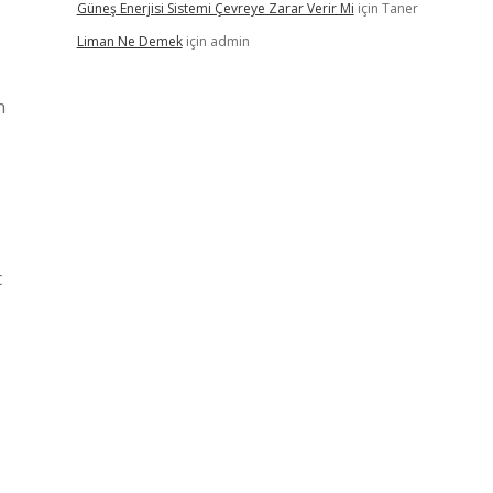
Güneş Enerjisi Sistemi Çevreye Zarar Verir Mi
için
Taner
Liman Ne Demek
için
admin
n
t