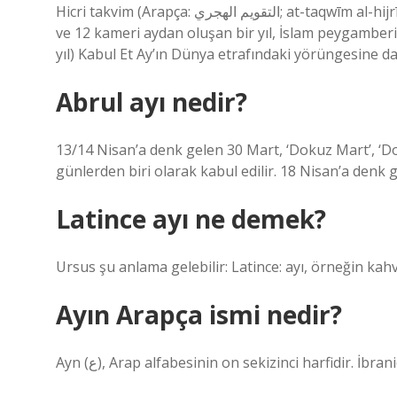
Hicri takvim (Arapça: التقويم الهجري; at-taqwīm al-hijrī), İslami, Müslüman veya Arap takvimi, 354 veya 355 günlük
ve 12 kameri aydan oluşan bir yıl, İslam peygamb
yıl) Kabul Et Ay’ın Dünya etrafındaki yörüngesine da
Abrul ayı nedir?
13/14 Nisan’a denk gelen 30 Mart, ‘Dokuz Mart’, ‘D
günlerden biri olarak kabul edilir. 18 Nisan’a denk
Latince ayı ne demek?
Ursus şu anlama gelebilir: Latince: ayı, örneğin kah
Ayın Arapça ismi nedir?
Ayn (ع), Arap alfabesinin on sekizinci harfidir. İb