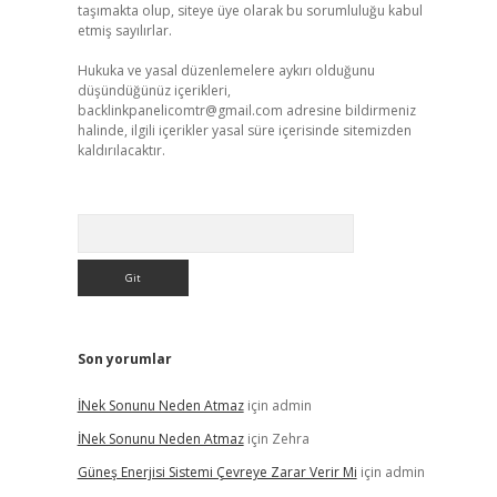
taşımakta olup, siteye üye olarak bu sorumluluğu kabul
etmiş sayılırlar.
Hukuka ve yasal düzenlemelere aykırı olduğunu
düşündüğünüz içerikleri,
backlinkpanelicomtr@gmail.com
adresine bildirmeniz
halinde, ilgili içerikler yasal süre içerisinde sitemizden
kaldırılacaktır.
Arama
Son yorumlar
İNek Sonunu Neden Atmaz
için
admin
İNek Sonunu Neden Atmaz
için
Zehra
Güneş Enerjisi Sistemi Çevreye Zarar Verir Mi
için
admin