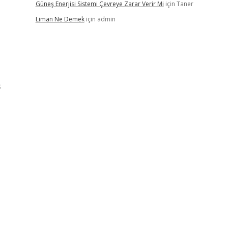
Güneş Enerjisi Sistemi Çevreye Zarar Verir Mi
için
Taner
Liman Ne Demek
için
admin
ş