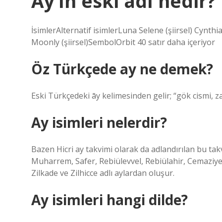
Ay’ın eski adı nedir?
İsimlerAlternatif isimlerLuna Selene (şiirsel) Cynthia 
Moonly (şiirsel)SembolOrbit 40 satır daha içeriyor
Öz Türkçede ay ne demek?
Eski Türkçedeki āy kelimesinden gelir; “gök cismi, z
Ay isimleri nelerdir?
Bazen Hicri ay takvimi olarak da adlandırılan bu tak
Muharrem, Safer, Rebiülevvel, Rebiülahir, Cemaziye
Zilkade ve Zilhicce adlı aylardan oluşur.
Ay isimleri hangi dilde?