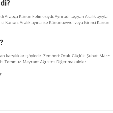
di?
dı Arapça Kânun kelimesiydi. Aynı adı taşıyan Aralık ayıyla
inci Kanun, Aralık ayına ise Kânunuevvel veya Birinci Kanun
r?
n karşılıkları şöyledir. Zemheri: Ocak. Güçlük: Şubat. März:
Orah: Temmuz. Meyram: Ağustos.Diğer makaleler…
r