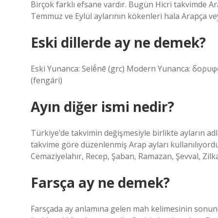
Birçok farklı efsane vardır. Bugün Hicri takvimde A
Temmuz ve Eylül aylarının kökenleri hala Arapça vey
Eski dillerde ay ne demek?
Eski Yunanca: Selḗnē (grc) Modern Yunanca: δορυφόρος
(fengári)
Ayın diğer ismi nedir?
Türkiye’de takvimin değişmesiyle birlikte ayların adl
takvime göre düzenlenmiş Arap ayları kullanılıyordu
Cemaziyelahır, Recep, Şaban, Ramazan, Şevval, Zilka
Farsça ay ne demek?
Farsçada ay anlamına gelen mah kelimesinin sonuna A