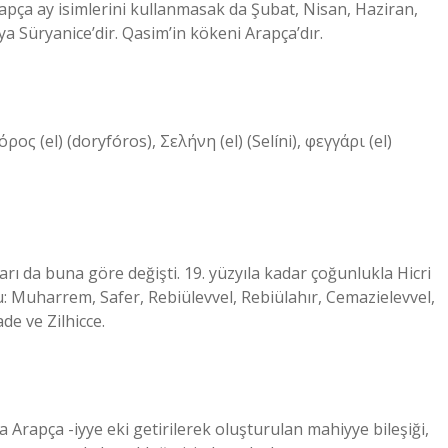
rapça ay isimlerini kullanmasak da Şubat, Nisan, Haziran,
a Süryanice’dir. Qasim’in kökeni Arapça’dır.
 (el) (doryfóros), Σελήνη (el) (Selíni), φεγγάρι (el)
arı da buna göre değişti. 19. yüzyıla kadar çoğunlukla Hicri
: Muharrem, Safer, Rebiülevvel, Rebiülahır, Cemazielevvel,
de ve Zilhicce.
rapça -iyye eki getirilerek oluşturulan mahiyye bileşiği,