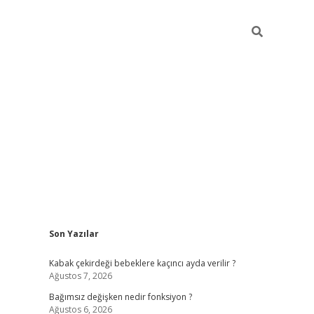
Sidebar
Son Yazılar
ilbet mobil giriş
piabellacasino giriş
vdcasino bah
Kabak çekirdeği bebeklere kaçıncı ayda verilir ?
Ağustos 7, 2026
Bağımsız değişken nedir fonksiyon ?
Ağustos 6, 2026