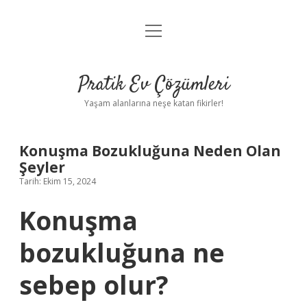
menüyü
Anasayfa
aç
Gizlilik Politikası
Pratik Ev Çözümleri
Yasal Uyarı
Yaşam alanlarına neşe katan fikirler!
Hakkımızda
Konuşma Bozukluğuna Neden Olan
Şeyler
Tarih: Ekim 15, 2024
Konuşma
bozukluğuna ne
sebep olur?