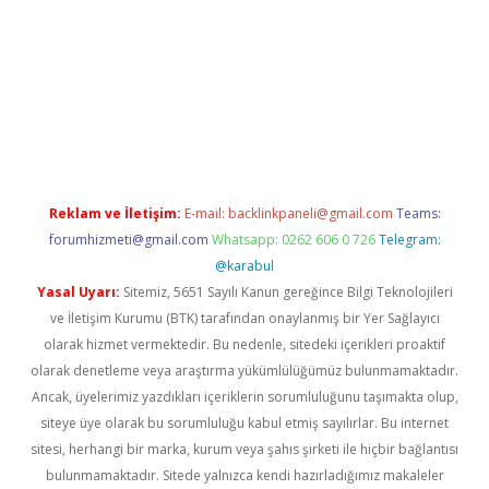
his sitesi
betexper.xyz
betci giriş
https://betci.bet/
betci giriş
b
Reklam ve İletişim:
E-mail:
backlinkpaneli@gmail.com
Teams:
forumhizmeti@gmail.com
Whatsapp: 0262 606 0 726
Telegram:
@karabul
Yasal Uyarı:
Sitemiz, 5651 Sayılı Kanun gereğince Bilgi Teknolojileri
ve İletişim Kurumu (BTK) tarafından onaylanmış bir Yer Sağlayıcı
olarak hizmet vermektedir. Bu nedenle, sitedeki içerikleri proaktif
olarak denetleme veya araştırma yükümlülüğümüz bulunmamaktadır.
Ancak, üyelerimiz yazdıkları içeriklerin sorumluluğunu taşımakta olup,
siteye üye olarak bu sorumluluğu kabul etmiş sayılırlar. Bu internet
sitesi, herhangi bir marka, kurum veya şahıs şirketi ile hiçbir bağlantısı
bulunmamaktadır. Sitede yalnızca kendi hazırladığımız makaleler