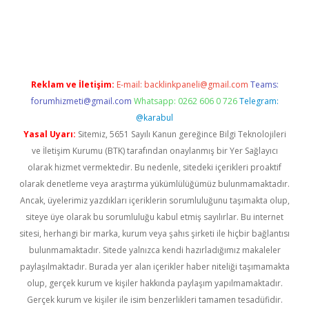
 bahis sitesi
betexper.xyz
betci giriş
https://betci.bet/
betci gir
Reklam ve İletişim:
E-mail:
backlinkpaneli@gmail.com
Teams:
forumhizmeti@gmail.com
Whatsapp: 0262 606 0 726
Telegram:
@karabul
Yasal Uyarı:
Sitemiz, 5651 Sayılı Kanun gereğince Bilgi Teknolojileri
ve İletişim Kurumu (BTK) tarafından onaylanmış bir Yer Sağlayıcı
olarak hizmet vermektedir. Bu nedenle, sitedeki içerikleri proaktif
olarak denetleme veya araştırma yükümlülüğümüz bulunmamaktadır.
Ancak, üyelerimiz yazdıkları içeriklerin sorumluluğunu taşımakta olup,
siteye üye olarak bu sorumluluğu kabul etmiş sayılırlar. Bu internet
sitesi, herhangi bir marka, kurum veya şahıs şirketi ile hiçbir bağlantısı
bulunmamaktadır. Sitede yalnızca kendi hazırladığımız makaleler
paylaşılmaktadır. Burada yer alan içerikler haber niteliği taşımamakta
olup, gerçek kurum ve kişiler hakkında paylaşım yapılmamaktadır.
Gerçek kurum ve kişiler ile isim benzerlikleri tamamen tesadüfidir.