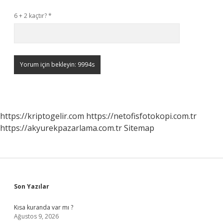
6 + 2 kaçtır?
*
https://kriptogelir.com
https://netofisfotokopi.com.tr
https://akyurekpazarlama.com.tr
Sitemap
Sidebar
Son Yazılar
Kısa kuranda var mı ?
Ağustos 9, 2026