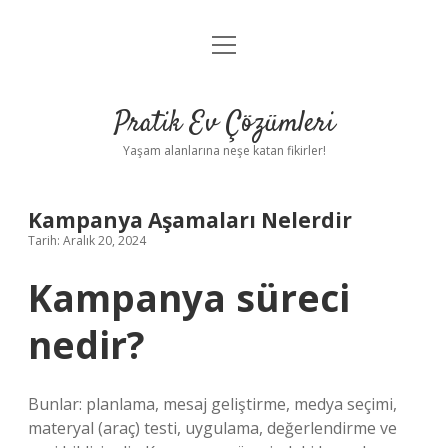
menüyü
Anasayfa
aç
Gizlilik Politikası
Pratik Ev Çözümleri
Yasal Uyarı
Yaşam alanlarına neşe katan fikirler!
Hakkımızda
Kampanya Aşamaları Nelerdir
Tarih: Aralık 20, 2024
Kampanya süreci
nedir?
Bunlar: planlama, mesaj geliştirme, medya seçimi,
materyal (araç) testi, uygulama, değerlendirme ve