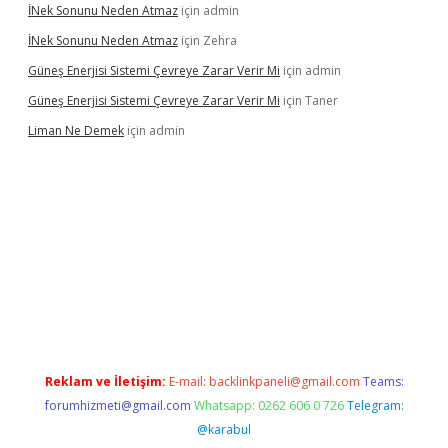
İNek Sonunu Neden Atmaz
için
admin
İNek Sonunu Neden Atmaz
için
Zehra
Güneş Enerjisi Sistemi Çevreye Zarar Verir Mi
için
admin
Güneş Enerjisi Sistemi Çevreye Zarar Verir Mi
için
Taner
Liman Ne Demek
için
admin
bahis sitesi
betexper.xyz
betci giriş
https://betci.bet/
betci giri
Reklam ve İletişim:
E-mail:
backlinkpaneli@gmail.com
Teams:
forumhizmeti@gmail.com
Whatsapp: 0262 606 0 726
Telegram:
@karabul