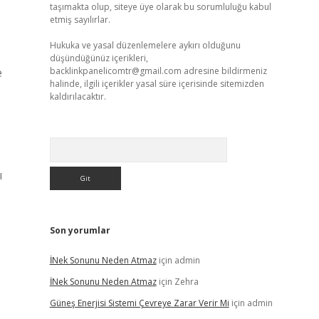
taşımakta olup, siteye üye olarak bu sorumluluğu kabul
etmiş sayılırlar.
Hukuka ve yasal düzenlemelere aykırı olduğunu
düşündüğünüz içerikleri,
e
backlinkpanelicomtr@gmail.com
adresine bildirmeniz
halinde, ilgili içerikler yasal süre içerisinde sitemizden
kaldırılacaktır.
Arama
ı
Son yorumlar
İNek Sonunu Neden Atmaz
için
admin
İNek Sonunu Neden Atmaz
için
Zehra
Güneş Enerjisi Sistemi Çevreye Zarar Verir Mi
için
admin