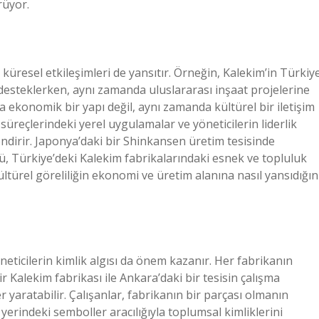
rüyor.
e küresel etkileşimleri de yansıtır. Örneğin, Kalekim’in Türkiy
desteklerken, aynı zamanda uluslararası inşaat projelerine
a ekonomik bir yapı değil, aynı zamanda kültürel bir iletişim
m süreçlerindeki yerel uygulamalar ve yöneticilerin liderlik
endirir. Japonya’daki bir Shinkansen üretim tesisinde
rü, Türkiye’deki Kalekim fabrikalarındaki esnek ve topluluk
ültürel göreliliğin ekonomi ve üretim alanına nasıl yansıdığın
neticilerin kimlik algısı da önem kazanır. Her fabrikanın
r Kalekim fabrikası ile Ankara’daki bir tesisin çalışma
 yaratabilir. Çalışanlar, fabrikanın bir parçası olmanın
erindeki semboller aracılığıyla toplumsal kimliklerini