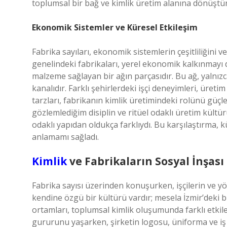
toplumsal bir bağ ve kimlik üretim alanına dönüştü
Ekonomik Sistemler ve Küresel Etkileşim
Fabrika sayıları, ekonomik sistemlerin çeşitliliğini v
genelindeki fabrikaları, yerel ekonomik kalkınmayı 
malzeme sağlayan bir ağın parçasıdır. Bu ağ, yalnızc
kanalıdır. Farklı şehirlerdeki işçi deneyimleri, üreti
tarzları, fabrikanın kimlik üretimindeki rolünü güçl
gözlemlediğim disiplin ve ritüel odaklı üretim kültü
odaklı yapıdan oldukça farklıydı. Bu karşılaştırma, k
anlamamı sağladı.
Kimlik
ve Fabrikaların Sosyal İnşası
Fabrika sayısı üzerinden konuşurken, işçilerin ve yö
kendine özgü bir kültürü vardır; mesela İzmir’deki bi
ortamları, toplumsal kimlik oluşumunda farklı etkiler
gururunu yaşarken, şirketin logosu, üniforma ve iş y