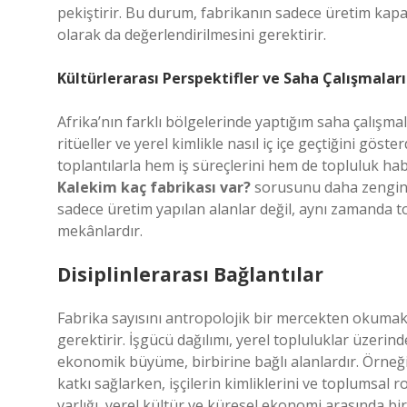
pekiştirir. Bu durum, fabrikanın sadece üretim kapas
olarak da değerlendirilmesini gerektirir.
Kültürlerarası Perspektifler ve Saha Çalışmaları
Afrika’nın farklı bölgelerinde yaptığım saha çalışmal
ritüeller ve yerel kimlikle nasıl iç içe geçtiğini göster
toplantılarla hem iş süreçlerini hem de topluluk ha
Kalekim kaç fabrikası var?
sorusunu daha zengin 
sadece üretim yapılan alanlar değil, aynı zamanda t
mekânlardır.
Disiplinlerarası Bağlantılar
Fabrika sayısını antropolojik bir mercekten okumak,
gerektirir. İşgücü dağılımı, yerel topluluklar üzerind
ekonomik büyüme, birbirine bağlı alanlardır. Örneğin
katkı sağlarken, işçilerin kimliklerini ve toplumsal r
varlığı, yerel kültür ve küresel ekonomi arasında bir