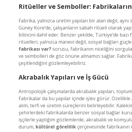
Ritüeller ve Semboller: Fabrikaların
Fabrika, yalnızca üretim yapılan bir alan değil, aynı
Güney Kore’de, çalışanların sabah ritüeli olarak ya
bilincini dahil eder. Benzer şekilde, Türkiye’de bazı
ritüelleri, yalnızca manevi değil, sosyal bağları güçl
fabrikası var?
sorusu, fabrikanın niceliğini sorgula
ve sembolleri de göz önüne almamızı sağlar. Fabrika s
çeşitlendiğini gözlemleyebiliriz.
Akrabalık Yapıları ve İş Gücü
Antropolojik çalışmalarda akrabalık yapıları, toplum
Fabrikalar da bu yapılar içinde işlev görür. Özellikle a
alım, terfi ve üretim süreçlerini belirleyebilir. Kalek
şehirlerdeki fabrikalarda benzer sosyal bağlar kurul
işçilerle yaptığım gözlemlerde, akrabalık ve komşulu
durum,
kültürel görelilik
çerçevesinde fabrikanın i