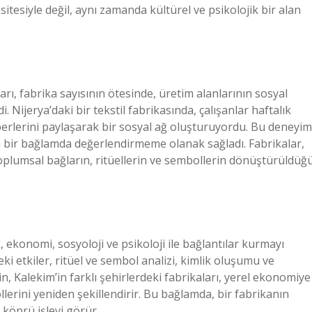
itesiyle değil, aynı zamanda kültürel ve psikolojik bir alan
arı, fabrika sayısının ötesinde, üretim alanlarının sosyal
di. Nijerya’daki bir tekstil fabrikasında, çalışanlar haftalık
berlerini paylaşarak bir sosyal ağ oluşturuyordu. Bu deneyim
bir bağlamda değerlendirmeme olanak sağladı. Fabrikalar,
oplumsal bağların, ritüellerin ve sembollerin dönüştürüldüğ
 ekonomi, sosyoloji ve psikoloji ile bağlantılar kurmayı
eki etkiler, ritüel ve sembol analizi, kimlik oluşumu ve
, Kalekim’in farklı şehirlerdeki fabrikaları, yerel ekonomiye
ollerini yeniden şekillendirir. Bu bağlamda, bir fabrikanın
 köprü işlevi görür.