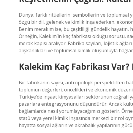
Dünya, farklı ritüellerin, sembollerin ve toplumsal 
özgü bir dil, gelenek ve kimlik inşa ederken, ekonom
Benim merakım ise, bu çeşitliliği gündelik hayatın, 
Örneğin, Kalekim’in kaç fabrikası olduğu sorusu, sa
merak kapısı aralıyor. Fabrika sayıları, lojistik ağlar
alışkanlıkları ve toplumsal kimlik oluşumuyla bağlant
Kalekim Kaç Fabrikası Var? 
Bir fabrikanın sayısı, antropolojik perspektiften bak
toplumun değerleri, öncelikleri ve ekonomik düzeni 
Türkiye’de inşaat kimyasalları sektörünün coğrafi yay
pazarlara entegrasyonunu düşündürür. Ancak kültürel
bağlamlarda nasıl yorumlayacağımızı gösterir. Örneğ
statü veya yerel kimlik inşasında merkezi bir rol oy
hayatta sosyal ağların ve akrabalık yapılarının gücün