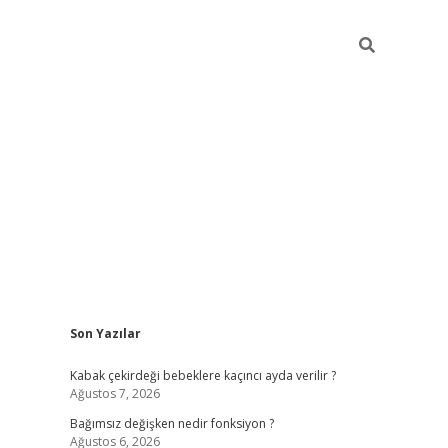
Sidebar
Son Yazılar
ilbet mobil giriş
piabellacasino giriş
vdcasino bah
Kabak çekirdeği bebeklere kaçıncı ayda verilir ?
Ağustos 7, 2026
Bağımsız değişken nedir fonksiyon ?
Ağustos 6, 2026