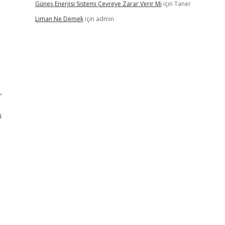
Güneş Enerjisi Sistemi Çevreye Zarar Verir Mi
için
Taner
Liman Ne Demek
için
admin
,
ü