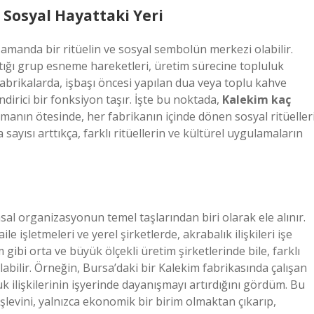
 Sosyal Hayattaki Yeri
 zamanda bir ritüelin ve sosyal sembolün merkezi olabilir.
ptığı grup esneme hareketleri, üretim sürecine topluluk
 fabrikalarda, işbaşı öncesi yapılan dua veya toplu kahve
endirici bir fonksiyon taşır. İşte bu noktada,
Kalekim kaç
manın ötesinde, her fabrikanın içinde dönen sosyal ritüeller
ayısı arttıkça, farklı ritüellerin ve kültürel uygulamaların
sal organizasyonun temel taşlarından biri olarak ele alınır.
ile işletmeleri ve yerel şirketlerde, akrabalık ilişkileri işe
im gibi orta ve büyük ölçekli üretim şirketlerinde bile, farklı
abilir. Örneğin, Bursa’daki bir Kalekim fabrikasında çalışan
k ilişkilerinin işyerinde dayanışmayı artırdığını gördüm. Bu
şlevini, yalnızca ekonomik bir birim olmaktan çıkarıp,