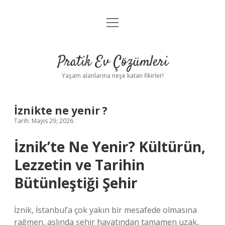
menüyü
Anasayfa
aç
Gizlilik Politikası
Pratik Ev Çözümleri
Yasal Uyarı
Yaşam alanlarına neşe katan fikirler!
Hakkımızda
İznikte ne yenir ?
Tarih: Mayıs 29, 2026
İznik’te Ne Yenir? Kültürün,
Lezzetin ve Tarihin
Bütünleştiği Şehir
İznik, İstanbul’a çok yakın bir mesafede olmasına
rağmen, aslında şehir hayatından tamamen uzak,