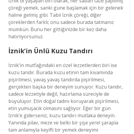
İznik’te yaşayan biri olarak, her sabah taze yapılmış
çöreği yemek, sanki güne başlamak için bir gelenek
haline gelmiş gibi. Tabii İznik çöreği, diğer
çöreklerden farklı; onu sadece burada tatmanız
mümkün. Bunu her gittiğinizde bir kez daha
hatırlıyorsunuz.
İznik’in Ünlü Kuzu Tandırı
İznik’in mutfağındaki en özel lezzetlerden biri ise
kuzu tandır. Burada kuzu etinin tam kıvamında
pişirilmesi, yavaş yavaş tandırda pişirilmesi,
gerçekten başka bir deneyim sunuyor. Kuzu tandır,
sadece lezzetiyle değil, hazırlama süreciyle de
büyülüyor. Etin doğal tadını koruyarak pişirilmesi,
etin yumuşacık olmasını sağlıyor. Eğer bir gün
İznik’e giderseniz, kuzu tandırı mutlaka deneyin.
Yanında pilav, meze ve belki bir şişe yerel şarapla
tam anlamıyla keyifli bir yemek deneyimi