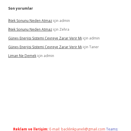
Son yorumlar
İNek Sonunu Neden Atmaz
için
admin
İNek Sonunu Neden Atmaz
için
Zehra
Güneş Enerjisi Sistemi Çevreye Zarar Verir Mi
için
admin
Güneş Enerjisi Sistemi Çevreye Zarar Verir Mi
için
Taner
Liman Ne Demek
için
admin
ino bahis sitesi
betexper.xyz
betci giriş
https://betci.bet/
betci 
Reklam ve İletişim:
E-mail:
backlinkpaneli@gmail.com
Teams: