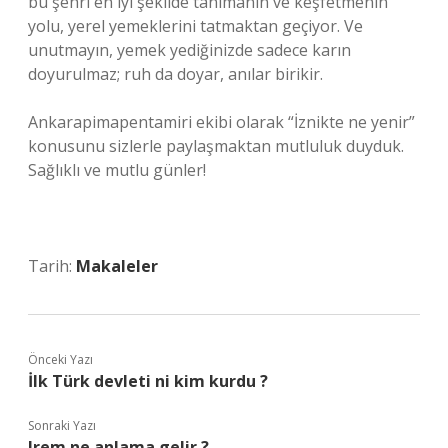
bu şehri en iyi şekilde tanımanın ve keşfetmenin
yolu, yerel yemeklerini tatmaktan geçiyor. Ve
unutmayın, yemek yediğinizde sadece karın
doyurulmaz; ruh da doyar, anılar birikir.
Ankarapimapentamiri ekibi olarak “İznikte ne yenir”
konusunu sizlerle paylaşmaktan mutluluk duyduk.
Sağlıklı ve mutlu günler!
Tarih:
Makaleler
Önceki Yazı
İlk Türk devleti ni kim kurdu ?
Sonraki Yazı
Irem ne anlama gelir ?