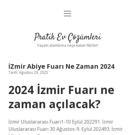
menüyü
Anasayfa
aç
Gizlilik Politikası
Pratik Ev Çözümleri
Yasal Uyarı
Yaşam alanlarına neşe katan fikirler!
Hakkımızda
İZmir Abiye Fuarı Ne Zaman 2024
Tarih: Ağustos 29, 2025
2024 İzmir Fuarı ne
zaman açılacak?
İzmir Uluslararası Fuarı1-10 Eylül 202291. İzmir
Uluslararası Fuarı 30 Ağustos-9. Eylül 202493. İzmir