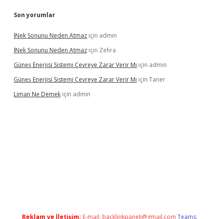
Son yorumlar
İNek Sonunu Neden Atmaz
için
admin
İNek Sonunu Neden Atmaz
için
Zehra
Güneş Enerjisi Sistemi Çevreye Zarar Verir Mi
için
admin
Güneş Enerjisi Sistemi Çevreye Zarar Verir Mi
için
Taner
Liman Ne Demek
için
admin
 bahis sitesi
betexper.xyz
betci giriş
https://betci.bet/
betci giri
Reklam ve İletişim:
E-mail:
backlinkpaneli@gmail.com
Teams: