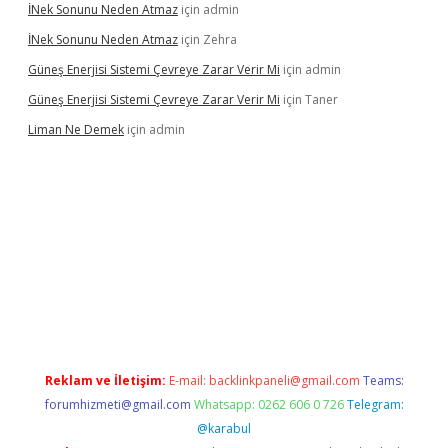
İNek Sonunu Neden Atmaz
için
admin
İNek Sonunu Neden Atmaz
için
Zehra
Güneş Enerjisi Sistemi Çevreye Zarar Verir Mi
için
admin
Güneş Enerjisi Sistemi Çevreye Zarar Verir Mi
için
Taner
Liman Ne Demek
için
admin
bahis sitesi
betexper.xyz
betci giriş
https://betci.bet/
betci giri
Reklam ve İletişim:
E-mail:
backlinkpaneli@gmail.com
Teams:
forumhizmeti@gmail.com
Whatsapp: 0262 606 0 726
Telegram:
@karabul