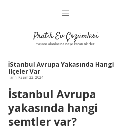
menüyü
Anasayfa
aç
Gizlilik Politikası
Pratik Ev Çözümleri
Yasal Uyarı
Yaşam alanlarına neşe katan fikirler!
Hakkımızda
İStanbul Avrupa Yakasında Hangi
Ilçeler Var
Tarih: Kasım 22, 2024
İstanbul Avrupa
yakasında hangi
semtler var?