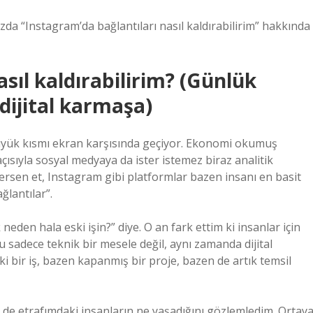
a “Instagram’da bağlantıları nasıl kaldırabilirim” hakkında
sıl kaldırabilirim? (Günlük
dijital karmaşa)
üyük kısmı ekran karşısında geçiyor. Ekonomi okumuş
açısıyla sosyal medyaya da ister istemez biraz analitik
dersen et, Instagram gibi platformlar bazen insanı en basit
ğlantılar”.
 neden hala eski işin?” diye. O an fark ettim ki insanlar için
u sadece teknik bir mesele değil, aynı zamanda dijital
i bir iş, bazen kapanmış bir proje, bazen de artık temsil
e etrafımdaki insanların ne yaşadığını gözlemledim. Ortay