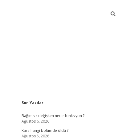
Sidebar
Son Yazılar
ilbet mobil giriş
piabellacasino giriş
vdcasino bahi
Bağımsız değişken nedir fonksiyon ?
Ağustos 6, 2026
Kara hangi bölümde öldü ?
Ağustos 5, 2026