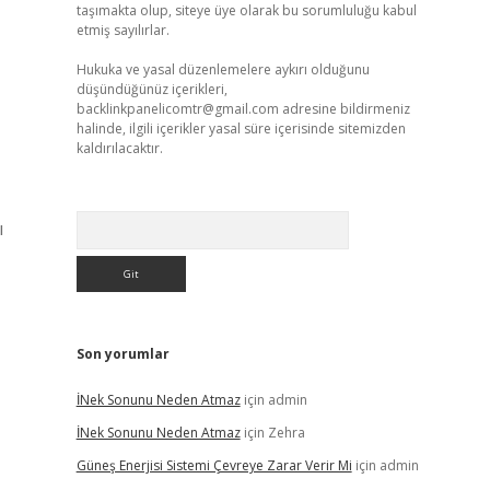
taşımakta olup, siteye üye olarak bu sorumluluğu kabul
etmiş sayılırlar.
Hukuka ve yasal düzenlemelere aykırı olduğunu
düşündüğünüz içerikleri,
backlinkpanelicomtr@gmail.com
adresine bildirmeniz
halinde, ilgili içerikler yasal süre içerisinde sitemizden
kaldırılacaktır.
Arama
ı
Son yorumlar
İNek Sonunu Neden Atmaz
için
admin
İNek Sonunu Neden Atmaz
için
Zehra
Güneş Enerjisi Sistemi Çevreye Zarar Verir Mi
için
admin