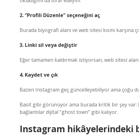
tıkladığımı da itiraf edeyim.
2. “Profili Düzenle” seçeneğini aç
Burada biyografi alanı ve web sitesi kısmı karşına çı
3. Linki sil veya değiştir
Eğer tamamen kaldırmak istiyorsan, web sitesi alanı
4. Kaydet ve çık
Bazen Instagram geç güncelleyebiliyor ama çoğu d
Basit gibi görünüyor ama burada kritik bir şey var: 
bağlantılar dijital “ghost town” gibi kalıyor.
Instagram hikâyelerindeki b