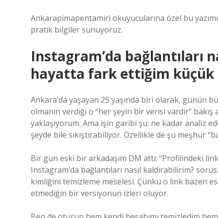
Ankarapimapentamiri okuyucularına özel bu yazımızd
pratik bilgiler sunuyoruz.
Instagram’da bağlantıları na
hayatta fark ettiğim küçük 
Ankara’da yaşayan 25 yaşında biri olarak, günün b
olmanın verdiği o “her şeyin bir verisi vardır” bakış 
yaklaşıyorum. Ama işin garibi şu: ne kadar analiz e
şeyde bile sıkıştırabiliyor. Özellikle de şu meşhur “ba
Bir gün eski bir arkadaşım DM attı: “Profilindeki link
Instagram’da bağlantıları nasıl kaldırabilirim? sorus
kimliğini temizleme meselesi. Çünkü o link bazen esk
etmediğin bir versiyonun izleri oluyor.
Ben de oturup hem kendi hesabımı temizledim hem d