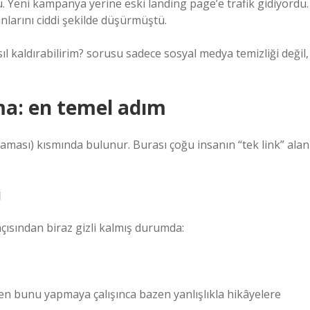
. Yeni kampanya yerine eski landing page’e trafik gidiyordu.
larını ciddi şekilde düşürmüştü.
l kaldırabilirim? sorusu sadece sosyal medya temizliği değil,
rma: en temel adım
klaması) kısmında bulunur. Burası çoğu insanın “tek link” alan
i
çısından biraz gizli kalmış durumda:
en bunu yapmaya çalışınca bazen yanlışlıkla hikâyelere