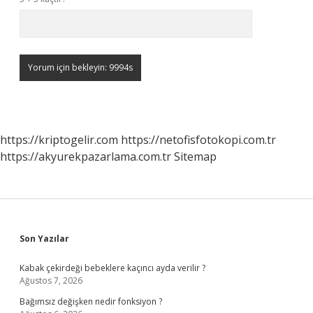
https://kriptogelir.com
https://netofisfotokopi.com.tr
https://akyurekpazarlama.com.tr
Sitemap
Sidebar
Son Yazılar
Kabak çekirdeği bebeklere kaçıncı ayda verilir ?
Ağustos 7, 2026
Bağımsız değişken nedir fonksiyon ?