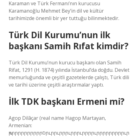
Karaman ve Türk Fermanı’nın kurucusu
Karamanoğlu Mehmet Bey’in dil ve kültür
tarihimizde önemli bir yer tuttuğu bilinmektedir.
Türk Dil Kurumu’nun ilk
başkanı Samih Rıfat kimdir?
Türk Dil Kurumu’nun kurucu başkanı olan Samih
Rifat, 1291 (H. 1874) yılında İstanbul’da doğdu. Devlet
memurluğunda ve çeşitli gazetelerde çalıştı, Türk dili
ve tarihi üzerine çeşitli araştırmalar yaptı.
İlk TDK başkanı Ermeni mi?
Agop Dilâçar (real name Hagop Martayan,
Armenian:
ԅրրրրրրրրրրրסրւրրւրրրւրրրւրրրրւրրրրրրրրրւր