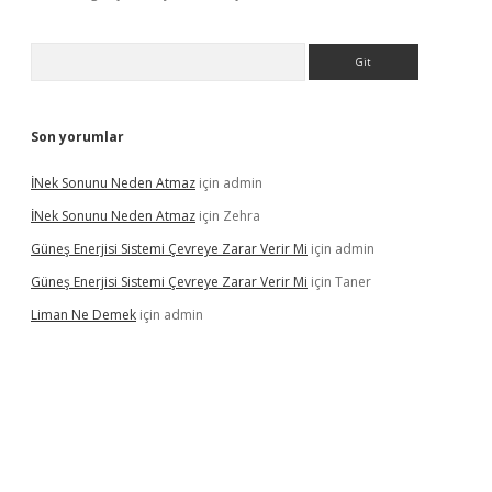
Arama
Son yorumlar
İNek Sonunu Neden Atmaz
için
admin
İNek Sonunu Neden Atmaz
için
Zehra
Güneş Enerjisi Sistemi Çevreye Zarar Verir Mi
için
admin
Güneş Enerjisi Sistemi Çevreye Zarar Verir Mi
için
Taner
Liman Ne Demek
için
admin
ahis sitesi
betexper.xyz
betci giriş
https://betci.bet/
betci giriş
b