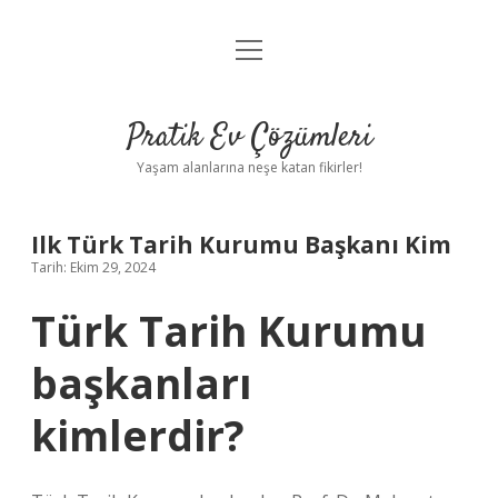
menüyü
Anasayfa
aç
Gizlilik Politikası
Pratik Ev Çözümleri
Yasal Uyarı
Yaşam alanlarına neşe katan fikirler!
Hakkımızda
Ilk Türk Tarih Kurumu Başkanı Kim
Tarih: Ekim 29, 2024
Türk Tarih Kurumu
başkanları
kimlerdir?