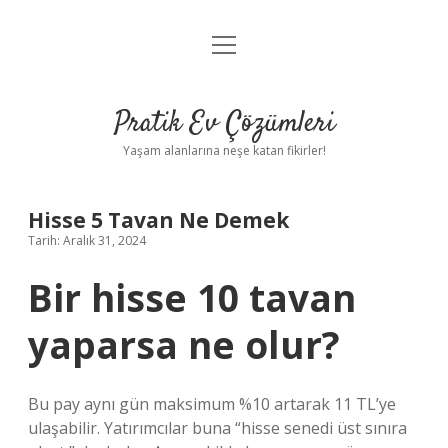
menüyü
Anasayfa
aç
Gizlilik Politikası
Pratik Ev Çözümleri
Yasal Uyarı
Yaşam alanlarına neşe katan fikirler!
Hakkımızda
Hisse 5 Tavan Ne Demek
Tarih: Aralık 31, 2024
Bir hisse 10 tavan
yaparsa ne olur?
Bu pay aynı gün maksimum %10 artarak 11 TL’ye
ulaşabilir. Yatırımcılar buna “hisse senedi üst sınıra