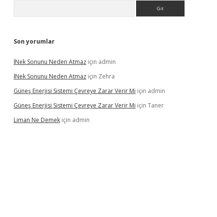
Arama
Son yorumlar
İNek Sonunu Neden Atmaz
için
admin
İNek Sonunu Neden Atmaz
için
Zehra
Güneş Enerjisi Sistemi Çevreye Zarar Verir Mi
için
admin
Güneş Enerjisi Sistemi Çevreye Zarar Verir Mi
için
Taner
Liman Ne Demek
için
admin
 bahis sitesi
betexper.xyz
betci giriş
https://betci.bet/
betci gir