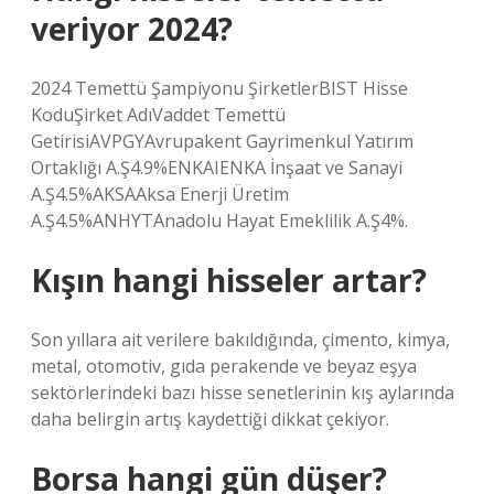
veriyor 2024?
2024 Temettü Şampiyonu ŞirketlerBIST Hisse
KoduŞirket AdıVaddet Temettü
GetirisiAVPGYAvrupakent Gayrimenkul Yatırım
Ortaklığı A.Ş4.9%ENKAIENKA İnşaat ve Sanayi
A.Ş4.5%AKSAAksa Enerji Üretim
A.Ş4.5%ANHYTAnadolu Hayat Emeklilik A.Ş4%.
Kışın hangi hisseler artar?
Son yıllara ait verilere bakıldığında, çimento, kimya,
metal, otomotiv, gıda perakende ve beyaz eşya
sektörlerindeki bazı hisse senetlerinin kış aylarında
daha belirgin artış kaydettiği dikkat çekiyor.
Borsa hangi gün düşer?