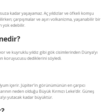
suza kadar yaşayamaz. Aç yıldızlar ve öfkeli komşu
rken; çarpışmalar ve aşırı volkanizma, yaşanabilir bir
yok edebilir.
nedir?
eor ve kuyruklu yıldız gibi gök cisimlerinden Dünya’yı
n koruyucusu dediklerini söyledi.
lyum içerir. Jüpiter’in görünümünün en çarpıcı
utlarının neden olduğu Büyük Kırmızı Leke’dir. Güneş
a’yı yutacak kadar büyüktür.
r?