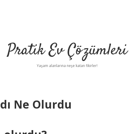
Pratik Ev Çözümleri
Yaşam alanlarına neşe katan fikirler!
dı Ne Olurdu