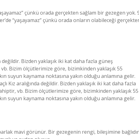
yaşayamaz” çünkü orada gerçekten sağlam bir gezegen yok. 
er’de “yaşayamaz” çünkü orada onların olabileceği gerçekte
a değildir. Bizden yaklaşık iki kat daha fazla güneş
 vb. Bizim ölçütlerimize göre, bizimkinden yaklaşık 55
akın suyun kaynama noktasına yakın olduğu anlamına gelir.
lı Kız aralığında değildir. Bizden yaklaşık iki kat daha fazla
iptir, vb. Bizim ölçütlerimize göre, bizimkinden yaklaşık 55
akın suyun kaynama noktasına yakın olduğu anlamına gelir.
rlak mavi görünür. Bir gezegenin rengi, bileşimine bağlıdır