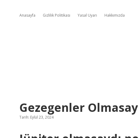
Anasayfa
Gizlilik Politikası
Yasal Uyarı
Hakkımızda
Gezegenler Olmasay
Tarih: Eylül 23, 2024