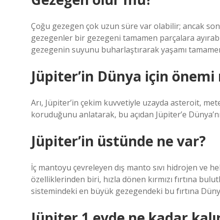
Çoğu gezegen çok uzun süre var olabilir; ancak son
gezegenler bir gezegeni tamamen parçalara ayırabili
gezegenin suyunu buharlaştırarak yaşamı tamamen 
Jüpiter’in Dünya için önemi 
Arı, Jüpiter’in çekim kuvvetiyle uzayda asteroit, met
koruduğunu anlatarak, bu açıdan Jüpiter’e Dünya’nı
Jüpiter’in üstünde ne var?
İç mantoyu çevreleyen dış manto sıvı hidrojen ve he
özelliklerinden biri, hızla dönen kırmızı fırtına bul
sistemindeki en büyük gezegendeki bu fırtına Düny
Jüpiter 1 evde ne kadar kalı