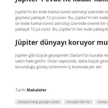
Jüpiter’in bir evde kalma süresi astroloji üzerinde ön
geçmesi yaklaşık 12 yıl sürer. Bu, Jüpiter’in her evde
bir evde kalma süresi astroloji üzerinde önemli bir e
yaklaşık 12 yıl sürer. Bu, Jüpiter’in her evde yaklaşık 
Jüpiter dünyayı koruyor mu
Jüpiter gibi büyük gezegenler (Satürn’ün burada mez
sakin hale getirir. Onlar sayesinde, daha küçük gez
korunduğu güneş sisteminin iç kısmında yer alır.
Tarih:
Makaleler
Dünyaya hangi gezegen çarptı
Gezegen ölür mü
Güneş m