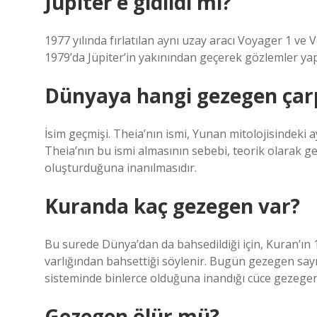
Jüpiter’e gidildi mi?
1977 yılında fırlatılan aynı uzay aracı Voyager 1 v
1979’da Jüpiter’in yakınından geçerek gözlemler yap
Dünyaya hangi gezegen çar
İsim geçmişi. Theia’nın ismi, Yunan mitolojisindeki 
Theia’nın bu ismi almasının sebebi, teorik olarak g
oluşturduğuna inanılmasıdır.
Kuranda kaç gezegen var?
Bu surede Dünya’dan da bahsedildiği için, Kuran’ı
varlığından bahsettiği söylenir. Bugün gezegen sayı
sisteminde binlerce olduğuna inandığı cüce gezegenl
Gezegen ölür mü?