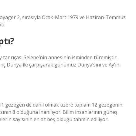
e Voyager 2, sırasıyla Ocak-Mart 1979 ve Haziran-Temmuz
tı.
ptı?
ay tanrıçası Selene’nin annesinin isminden türemiştir.
enç Dünya ile çarpışarak günümüz Dünya’sını ve Ay’ını
n 11 gezegen de dahil olmak üzere toplam 12 gezegenin
sının 8 olduğuna inanılıyor. Bilim insanlarının güneş
erin sayısının en az beş olduğu tahmin ediliyor.