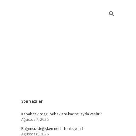
Sidebar
Son Yazılar
ilbet mobil giriş
piabellacasino giriş
vdcasino bahis
Kabak çekirdeği bebeklere kaçıncı ayda verilir ?
Ağustos 7, 2026
Bağımsız değişken nedir fonksiyon ?
Ağustos 6, 2026