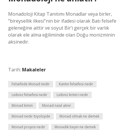
Monadoloji Kitap Tanıtımı Monadlar veya birler,
“bireysellik ilkesi”nin bir ifadesi olarak Batı felsefe
geleneğine aittir ve soyut Bir’i gerçek bir varlık
olarak ele alma eğiliminde olan Doğu monizminin
aksinedir.
Tarih:
Makaleler
Felsefede Monad nedir
Kantın felsefesi nedir
Leibniz felsefesi nedir
Leibniz kriteri nedir
Monad kimin
Monad nasıl alınır
Monad nedir biyolojide
Monad olmak ne demek
Monad projesi nedir
Monadik beyin ne demek