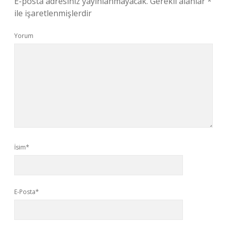
E-posta adresiniz yayınlanmayacak.
Gerekli alanlar
*
ile işaretlenmişlerdir
Yorum
İsim*
E-Posta*