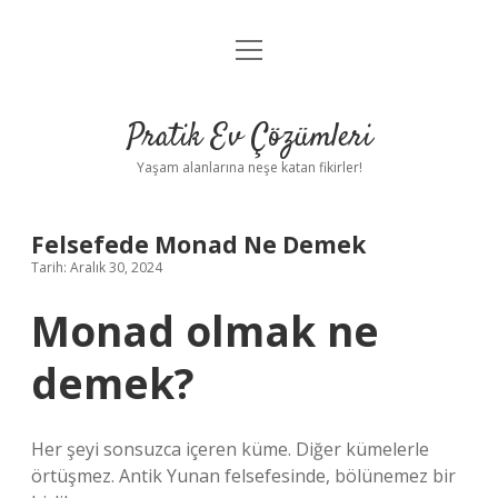
menüyü
Anasayfa
aç
Gizlilik Politikası
Pratik Ev Çözümleri
Yasal Uyarı
Yaşam alanlarına neşe katan fikirler!
Hakkımızda
Felsefede Monad Ne Demek
Tarih: Aralık 30, 2024
Monad olmak ne
demek?
Her şeyi sonsuzca içeren küme. Diğer kümelerle
örtüşmez. Antik Yunan felsefesinde, bölünemez bir