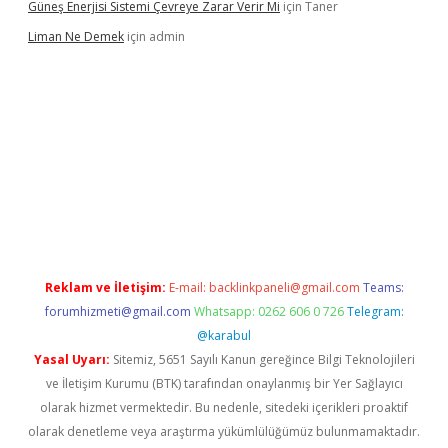
Güneş Enerjisi Sistemi Çevreye Zarar Verir Mi
için
Taner
Liman Ne Demek
için
admin
no bahis sitesi
betexper.xyz
betci giriş
https://betci.bet/
betci g
Reklam ve İletişim:
E-mail:
backlinkpaneli@gmail.com
Teams:
forumhizmeti@gmail.com
Whatsapp: 0262 606 0 726
Telegram:
@karabul
Yasal Uyarı:
Sitemiz, 5651 Sayılı Kanun gereğince Bilgi Teknolojileri
ve İletişim Kurumu (BTK) tarafından onaylanmış bir Yer Sağlayıcı
olarak hizmet vermektedir. Bu nedenle, sitedeki içerikleri proaktif
olarak denetleme veya araştırma yükümlülüğümüz bulunmamaktadır.