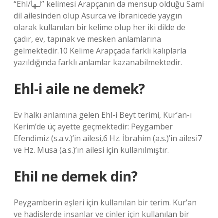
“Ehl/لـهأ” kelimesi Arapçanın da mensup olduğu Sami
dil ailesinden olup Asurca ve İbranicede yaygın
olarak kullanılan bir kelime olup her iki dilde de
çadır, ev, tapınak ve mesken anlamlarına
gelmektedir.10 Kelime Arapçada farklı kalıplarla
yazıldığında farklı anlamlar kazanabilmektedir.
Ehl-i aile ne demek?
Ev halkı anlamına gelen Ehl-i Beyt terimi, Kur’an-ı
Kerim’de üç ayette geçmektedir: Peygamber
Efendimiz (s.a.v.)’in ailesi,6 Hz. İbrahim (a.s.)’in ailesi7
ve Hz. Musa (a.s.)’ın ailesi için kullanılmıştır.
Ehil ne demek din?
Peygamberin eşleri için kullanılan bir terim. Kur’an
ve hadislerde insanlar ve cinler için kullanılan bir