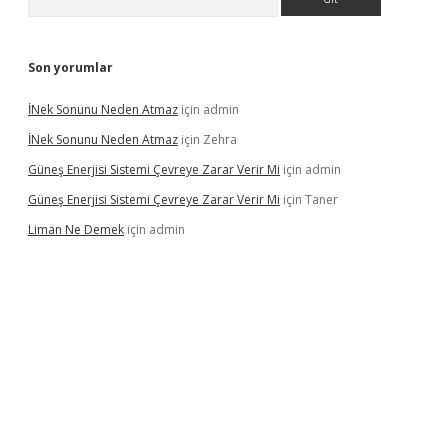
Son yorumlar
İNek Sonunu Neden Atmaz
için
admin
İNek Sonunu Neden Atmaz
için
Zehra
Güneş Enerjisi Sistemi Çevreye Zarar Verir Mi
için
admin
Güneş Enerjisi Sistemi Çevreye Zarar Verir Mi
için
Taner
Liman Ne Demek
için
admin
o bahis sitesi
betexper.xyz
betci giriş
https://betci.bet/
betci gi