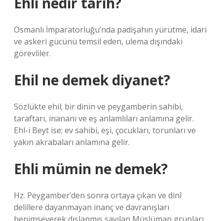
Ehli nedir tarih?
Osmanlı İmparatorluğu’nda padişahın yürütme, idari
ve askeri gücünü temsil eden, ulema dışındaki
görevliler.
Ehil ne demek diyanet?
Sözlükte ehil; bir dinin ve peygamberin sahibi,
taraftarı, inananı ve eş anlamlıları anlamına gelir.
Ehl-i Beyt ise; ev sahibi, eşi, çocukları, torunları ve
yakın akrabaları anlamına gelir.
Ehli mümin ne demek?
Hz. Peygamber’den sonra ortaya çıkan ve dinî
delillere dayanmayan inanç ve davranışları
benimseyerek dışlanmış sayılan Müslüman grupları