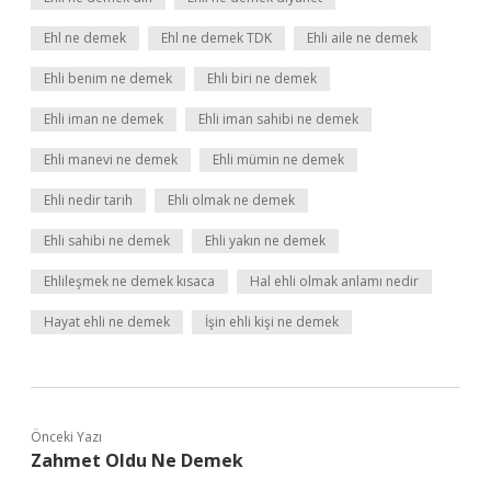
Ehl ne demek
Ehl ne demek TDK
Ehli aile ne demek
Ehli benim ne demek
Ehli biri ne demek
Ehli iman ne demek
Ehli iman sahibi ne demek
Ehli manevi ne demek
Ehli mümin ne demek
Ehli nedir tarih
Ehli olmak ne demek
Ehli sahibi ne demek
Ehli yakın ne demek
Ehlileşmek ne demek kısaca
Hal ehli olmak anlamı nedir
Hayat ehli ne demek
İşin ehli kişi ne demek
Önceki Yazı
Zahmet Oldu Ne Demek