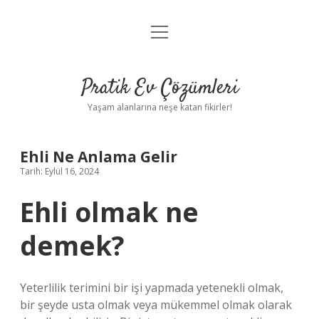
menüyü
Anasayfa
aç
Gizlilik Politikası
Pratik Ev Çözümleri
Yasal Uyarı
Yaşam alanlarına neşe katan fikirler!
Hakkımızda
Ehli Ne Anlama Gelir
Tarih: Eylül 16, 2024
Ehli olmak ne
demek?
Yeterlilik terimini bir işi yapmada yetenekli olmak,
bir şeyde usta olmak veya mükemmel olmak olarak