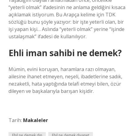
Yaşadığım olayları anlatmadan önce, öncelikle
“yeterli olmak” ifadesinin ne anlama geldiğini kısaca
açıklamak istiyorum. Bu Arapça kelime için TDK
sözlüğü bunu şöyle yazıyor: bir işte yeterli olan, bir
işi yapan kişi… Aslında “yeterli olmak” yerine “işinde
ustalaşmak” ifadesi de kullanılıyor.
Ehli iman sahibi ne demek?
Mümin, evini koruyan, haramlara razı olmayan,
ailesine ihanet etmeyen, neşeli, ibadetlerine sadık,
nezaketli, hata yaptığında telafi etmeyi bilen, özür
dileyen ve başkalarıyla barışan kişidir.
Tarih:
Makaleler
Ehil ne demek din
Ehil ne demek diyanet