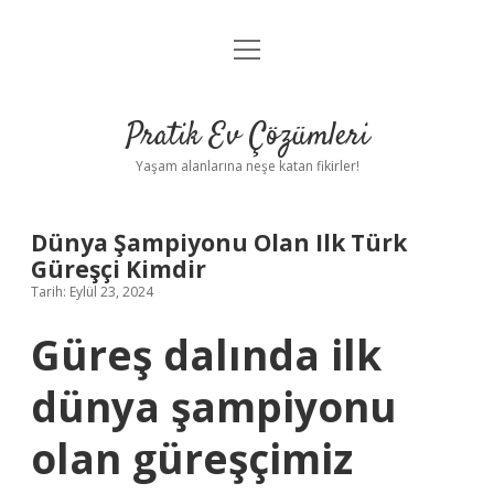
menüyü
Anasayfa
aç
Gizlilik Politikası
Pratik Ev Çözümleri
Yasal Uyarı
Yaşam alanlarına neşe katan fikirler!
Hakkımızda
Dünya Şampiyonu Olan Ilk Türk
Güreşçi Kimdir
Tarih: Eylül 23, 2024
Güreş dalında ilk
dünya şampiyonu
olan güreşçimiz