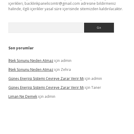
içerikleri,
backlinkpanelicomtr@gmail.com
adresine bildirmeniz
halinde, ilgili içerikler yasal süre içerisinde sitemizden kaldırılacaktır.
Arama
Son yorumlar
İNek Sonunu Neden Atmaz
için
admin
İNek Sonunu Neden Atmaz
için
Zehra
Güneş Enerjisi Sistemi Çevreye Zarar Verir Mi
için
admin
Güneş Enerjisi Sistemi Çevreye Zarar Verir Mi
için
Taner
Liman Ne Demek
için
admin