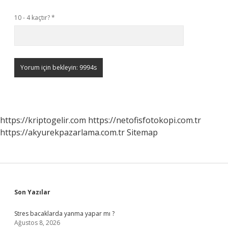
10 - 4 kaçtır?
*
https://kriptogelir.com
https://netofisfotokopi.com.tr
https://akyurekpazarlama.com.tr
Sitemap
Sidebar
Son Yazılar
Stres bacaklarda yanma yapar mı ?
Ağustos 8, 2026