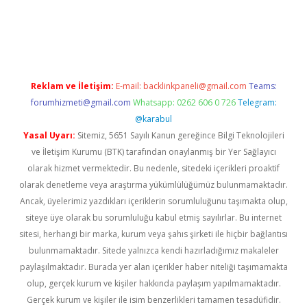
 sitesi
betexper.xyz
betci giriş
https://betci.bet/
betci giriş
betci
Reklam ve İletişim:
E-mail:
backlinkpaneli@gmail.com
Teams:
forumhizmeti@gmail.com
Whatsapp: 0262 606 0 726
Telegram:
@karabul
Yasal Uyarı:
Sitemiz, 5651 Sayılı Kanun gereğince Bilgi Teknolojileri
ve İletişim Kurumu (BTK) tarafından onaylanmış bir Yer Sağlayıcı
olarak hizmet vermektedir. Bu nedenle, sitedeki içerikleri proaktif
olarak denetleme veya araştırma yükümlülüğümüz bulunmamaktadır.
Ancak, üyelerimiz yazdıkları içeriklerin sorumluluğunu taşımakta olup,
siteye üye olarak bu sorumluluğu kabul etmiş sayılırlar. Bu internet
sitesi, herhangi bir marka, kurum veya şahıs şirketi ile hiçbir bağlantısı
bulunmamaktadır. Sitede yalnızca kendi hazırladığımız makaleler
paylaşılmaktadır. Burada yer alan içerikler haber niteliği taşımamakta
olup, gerçek kurum ve kişiler hakkında paylaşım yapılmamaktadır.
Gerçek kurum ve kişiler ile isim benzerlikleri tamamen tesadüfidir.