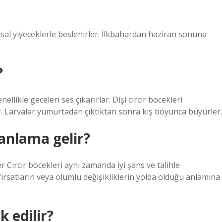
nsal yiyeceklerle beslenirler. İlkbahardan haziran sonuna
?
likle geceleri ses çıkarırlar. Dişi cırcır böcekleri
r. Larvalar yumurtadan çıktıktan sonra kış boyunca büyürler.
 anlama gelir?
r Cırcır böcekleri aynı zamanda iyi şans ve talihle
ni fırsatların veya olumlu değişikliklerin yolda olduğu anlamına
 edilir?