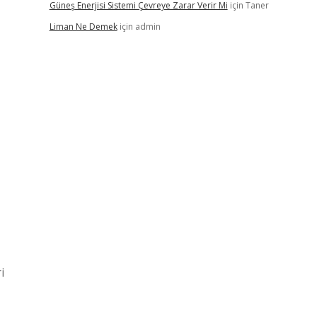
Güneş Enerjisi Sistemi Çevreye Zarar Verir Mi
için
Taner
Liman Ne Demek
için
admin
i