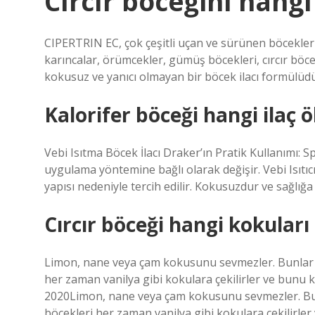
Cırcır böceğini hangi
CIPERTRIN EC, çok çeşitli uçan ve sürünen böceklerin
karıncalar, örümcekler, gümüş böcekleri, cırcır böcekle
kokusuz ve yanıcı olmayan bir böcek ilacı formülüdü
Kalorifer böceği hangi ilaç 
Vebi Isıtma Böcek İlacı Draker’ın Pratik Kullanımı: Sp
uygulama yöntemine bağlı olarak değişir. Vebi Isıtı
yapısı nedeniyle tercih edilir. Kokusuzdur ve sağlığa 
Cırcır böceği hangi kokular
Limon, nane veya çam kokusunu sevmezler. Bunlar iyi
her zaman vanilya gibi kokulara çekilirler ve bunu k
2020Limon, nane veya çam kokusunu sevmezler. Bunla
böcekleri her zaman vanilya gibi kokulara çekilirler 