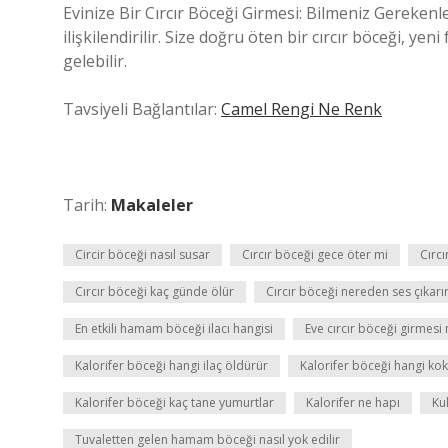
Evinize Bir Cırcır Böceği Girmesi: Bilmeniz Gerekenle
ilişkilendirilir. Size doğru öten bir cırcır böceği, ye
gelebilir.
Tavsiyeli Bağlantılar:
Camel Rengi Ne Renk
Tarih:
Makaleler
Circir böceği nasıl susar
Cırcır böceği gece öter mi
Cırcı
Cırcır böceği kaç günde ölür
Cırcır böceği nereden ses çıkarı
En etkili hamam böceği ilacı hangisi
Eve cırcır böceği girmesi
Kalorifer böceği hangi ilaç öldürür
Kalorifer böceği hangi ko
Kalorifer böceği kaç tane yumurtlar
Kalorifer ne hapı
Ku
Tuvaletten gelen hamam böceği nasıl yok edilir