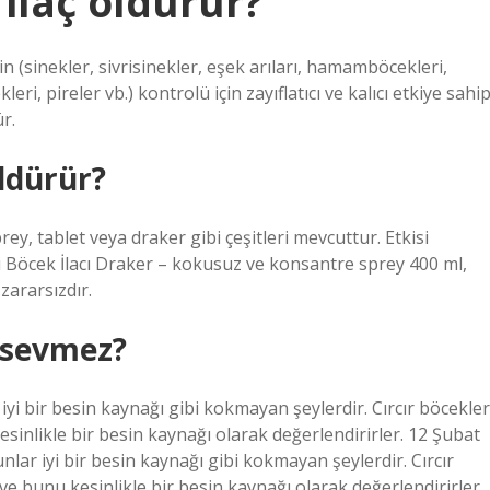
 ilaç öldürür?
 (sinekler, sivrisinekler, eşek arıları, hamamböcekleri,
ri, pireler vb.) kontrolü için zayıflatıcı ve kalıcı etkiye sahi
r.
öldürür?
rey, tablet veya draker gibi çeşitleri mevcuttur. Etkisi
cı Böcek İlacı Draker – kokusuz ve konsantre sprey 400 ml,
zararsızdır.
ı sevmez?
 bir besin kaynağı gibi kokmayan şeylerdir. Cırcır böcekler
esinlikle bir besin kaynağı olarak değerlendirirler. 12 Şubat
r iyi bir besin kaynağı gibi kokmayan şeylerdir. Cırcır
ve bunu kesinlikle bir besin kaynağı olarak değerlendirirler.