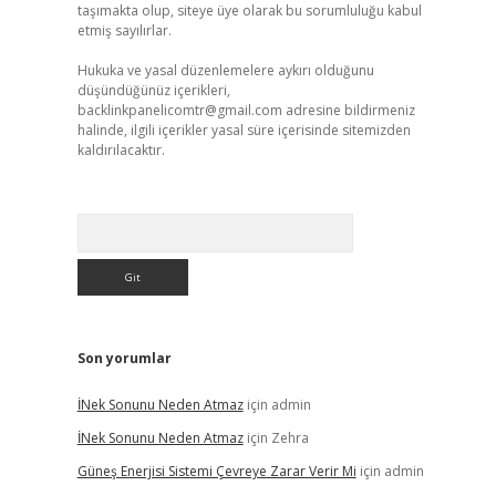
taşımakta olup, siteye üye olarak bu sorumluluğu kabul
etmiş sayılırlar.
Hukuka ve yasal düzenlemelere aykırı olduğunu
düşündüğünüz içerikleri,
backlinkpanelicomtr@gmail.com
adresine bildirmeniz
halinde, ilgili içerikler yasal süre içerisinde sitemizden
kaldırılacaktır.
Arama
Son yorumlar
İNek Sonunu Neden Atmaz
için
admin
İNek Sonunu Neden Atmaz
için
Zehra
Güneş Enerjisi Sistemi Çevreye Zarar Verir Mi
için
admin