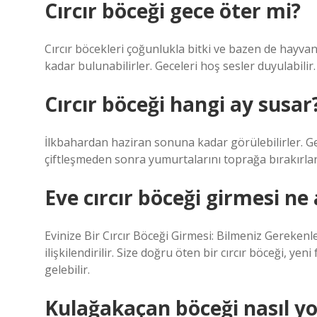
Cırcır böceği gece öter mi?
Cırcır böcekleri çoğunlukla bitki ve bazen de hayva
kadar bulunabilirler. Geceleri hoş sesler duyulabilir.
Cırcır böceği hangi ay susar
İlkbahardan haziran sonuna kadar görülebilirler. Genel
çiftleşmeden sonra yumurtalarını toprağa bırakırla
Eve cırcır böceği girmesi ne
Evinize Bir Cırcır Böceği Girmesi: Bilmeniz Gerekenle
ilişkilendirilir. Size doğru öten bir cırcır böceği, ye
gelebilir.
Kulağakaçan böceği nasıl yok