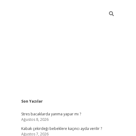
Sidebar
Son Yazılar
ilbet mobil giriş
piabellacasino giriş
vdcasino bahi
Stres bacaklarda yanma yapar mı ?
Ağustos 8, 2026
Kabak çekirdeği bebeklere kaçıncı ayda verilir ?
Ağustos 7, 2026