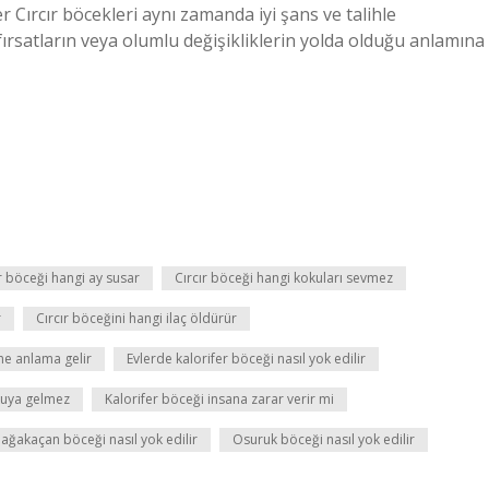
r Cırcır böcekleri aynı zamanda iyi şans ve talihle
ni fırsatların veya olumlu değişikliklerin yolda olduğu anlamına
r böceği hangi ay susar
Cırcır böceği hangi kokuları sevmez
r
Cırcır böceğini hangi ilaç öldürür
 ne anlama gelir
Evlerde kalorifer böceği nasıl yok edilir
kuya gelmez
Kalorifer böceği insana zarar verir mi
lağakaçan böceği nasıl yok edilir
Osuruk böceği nasıl yok edilir