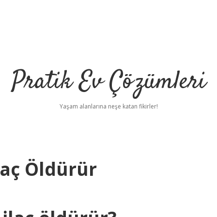
Pratik Ev Çözümleri
Yaşam alanlarına neşe katan fikirler!
laç Öldürür