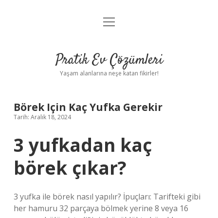
menüyü
Anasayfa
aç
Gizlilik Politikası
Pratik Ev Çözümleri
Yasal Uyarı
Yaşam alanlarına neşe katan fikirler!
Hakkımızda
Börek Için Kaç Yufka Gerekir
Tarih: Aralık 18, 2024
3 yufkadan kaç
börek çıkar?
3 yufka ile börek nasıl yapılır? İpuçları: Tarifteki gibi
her hamuru 32 parçaya bölmek yerine 8 veya 16