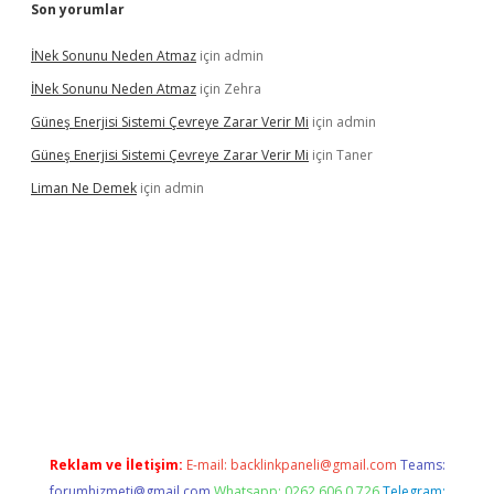
Son yorumlar
İNek Sonunu Neden Atmaz
için
admin
İNek Sonunu Neden Atmaz
için
Zehra
Güneş Enerjisi Sistemi Çevreye Zarar Verir Mi
için
admin
Güneş Enerjisi Sistemi Çevreye Zarar Verir Mi
için
Taner
Liman Ne Demek
için
admin
o bahis sitesi
betexper.xyz
betci giriş
https://betci.bet/
betci gi
Reklam ve İletişim:
E-mail:
backlinkpaneli@gmail.com
Teams:
forumhizmeti@gmail.com
Whatsapp: 0262 606 0 726
Telegram: