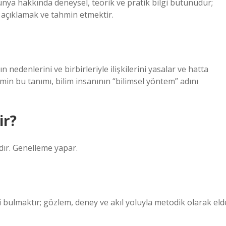
 dünya hakkında deneysel, teorik ve pratik bilgi bütünüdür;
 açıklamak ve tahmin etmektir.
ın nedenlerini ve birbirleriyle ilişkilerini yasalar ve hatta
ilimin bu tanımı, bilim insanının “bilimsel yöntem” adını
ir?
lıdır. Genelleme yapar.
 bulmaktır; gözlem, deney ve akıl yoluyla metodik olarak eld