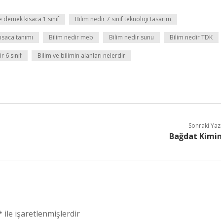
e demek kısaca 1 sınıf
Bilim nedir 7 sınıf teknoloji tasarım
kısaca tanımı
Bilim nedir meb
Bilim nedir sunu
Bilim nedir TDK
r 6 sınıf
Bilim ve bilimin alanları nelerdir
Sonraki Yaz
Bağdat Kimi
*
ile işaretlenmişlerdir