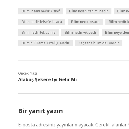
Bilim insanı nedir 7 sınıf
Bilim insanı tanımı nedir
Bilim n
Bilim nedir felsefe kısaca
Bilim nedir kısaca
Bilim nedir 
Bilim nedir tek cümle
Bilim nedir vikipedi
Bilim neye deni
Bilimin 3 Temel Özelliği Nedir
Kaç tane bilim dalı vardır
Önceki Yazı
Alabaş Şekere Iyi Gelir Mi
Bir yanıt yazın
E-posta adresiniz yayınlanmayacak.
Gerekli alanlar