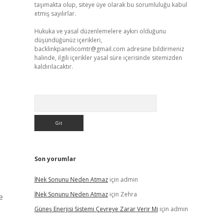
taşımakta olup, siteye üye olarak bu sorumluluğu kabul
etmiş sayılırlar.
Hukuka ve yasal düzenlemelere aykırı olduğunu
düşündüğünüz içerikleri,
backlinkpanelicomtr@gmail.com
adresine bildirmeniz
halinde, ilgili içerikler yasal süre içerisinde sitemizden
kaldırılacaktır.
Arama
Son yorumlar
İNek Sonunu Neden Atmaz
için
admin
İNek Sonunu Neden Atmaz
için
Zehra
e
Güneş Enerjisi Sistemi Çevreye Zarar Verir Mi
için
admin