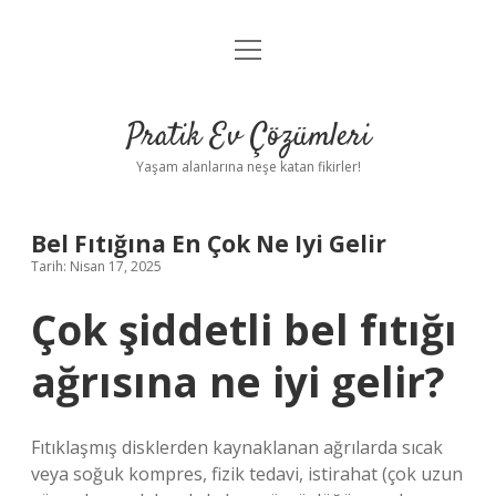
menüyü
Anasayfa
aç
Gizlilik Politikası
Pratik Ev Çözümleri
Yasal Uyarı
Yaşam alanlarına neşe katan fikirler!
Hakkımızda
Bel Fıtığına En Çok Ne Iyi Gelir
Tarih: Nisan 17, 2025
Çok şiddetli bel fıtığı
ağrısına ne iyi gelir?
Fıtıklaşmış disklerden kaynaklanan ağrılarda sıcak
veya soğuk kompres, fizik tedavi, istirahat (çok uzun