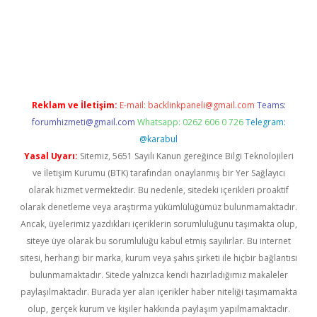
bahis sitesi
betexper.xyz
betci giriş
https://betci.bet/
betci giri
Reklam ve İletişim:
E-mail:
backlinkpaneli@gmail.com
Teams:
forumhizmeti@gmail.com
Whatsapp: 0262 606 0 726
Telegram:
@karabul
Yasal Uyarı:
Sitemiz, 5651 Sayılı Kanun gereğince Bilgi Teknolojileri
ve İletişim Kurumu (BTK) tarafından onaylanmış bir Yer Sağlayıcı
olarak hizmet vermektedir. Bu nedenle, sitedeki içerikleri proaktif
olarak denetleme veya araştırma yükümlülüğümüz bulunmamaktadır.
Ancak, üyelerimiz yazdıkları içeriklerin sorumluluğunu taşımakta olup,
siteye üye olarak bu sorumluluğu kabul etmiş sayılırlar. Bu internet
sitesi, herhangi bir marka, kurum veya şahıs şirketi ile hiçbir bağlantısı
bulunmamaktadır. Sitede yalnızca kendi hazırladığımız makaleler
paylaşılmaktadır. Burada yer alan içerikler haber niteliği taşımamakta
olup, gerçek kurum ve kişiler hakkında paylaşım yapılmamaktadır.