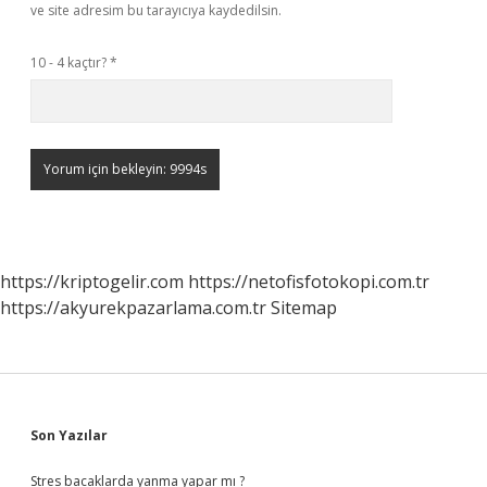
ve site adresim bu tarayıcıya kaydedilsin.
10 - 4 kaçtır?
*
https://kriptogelir.com
https://netofisfotokopi.com.tr
https://akyurekpazarlama.com.tr
Sitemap
Sidebar
Son Yazılar
Stres bacaklarda yanma yapar mı ?