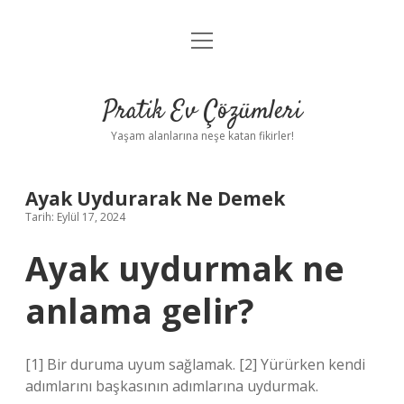
menüyü
Anasayfa
aç
Gizlilik Politikası
Pratik Ev Çözümleri
Yasal Uyarı
Yaşam alanlarına neşe katan fikirler!
Hakkımızda
Ayak Uydurarak Ne Demek
Tarih: Eylül 17, 2024
Ayak uydurmak ne
anlama gelir?
[1] Bir duruma uyum sağlamak. [2] Yürürken kendi
adımlarını başkasının adımlarına uydurmak.