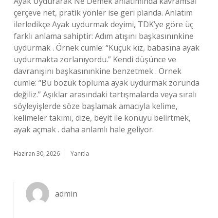
Ayak Uydurarak Ne Demek anlatımında kavramsal
çerçeve net, pratik yönler ise geri planda. Anlatım
ilerledikçe Ayak uydurmak deyimi, TDK’ye göre üç
farklı anlama sahiptir: Adım atışını başkasınınkine
uydurmak . Örnek cümle: “Küçük kız, babasına ayak
uydurmakta zorlanıyordu.” Kendi düşünce ve
davranışını başkasınınkine benzetmek . Örnek
cümle: “Bu bozuk topluma ayak uydurmak zorunda
değiliz.” Aşıklar arasındaki tartışmalarda veya sıralı
söyleyişlerde söze başlamak amacıyla kelime,
kelimeler takımı, dize, beyit ile konuyu belirtmek,
ayak açmak . daha anlamlı hale geliyor.
Haziran 30, 2026
Yanıtla
admin