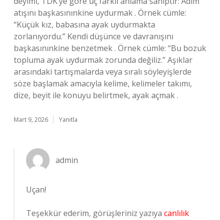
deyimi, TDK’ye göre üç farklı anlama sahiptir: Adım
atışını başkasınınkine uydurmak . Örnek cümle:
“Küçük kız, babasına ayak uydurmakta
zorlanıyordu.” Kendi düşünce ve davranışını
başkasınınkine benzetmek . Örnek cümle: “Bu bozuk
topluma ayak uydurmak zorunda değiliz.” Aşıklar
arasındaki tartışmalarda veya sıralı söyleyişlerde
söze başlamak amacıyla kelime, kelimeler takımı,
dize, beyit ile konuyu belirtmek, ayak açmak .
Mart 9, 2026
Yanıtla
admin
Uçan!
Teşekkür ederim, görüşleriniz yazıya
canlılık