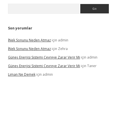
Arama
Son yorumlar
İNek Sonunu Neden Atmaz
için
admin
İNek Sonunu Neden Atmaz
için
Zehra
Güneş Enerjisi Sistemi Çevreye Zarar Verir Mi
için
admin
Güneş Enerjisi Sistemi Çevreye Zarar Verir Mi
için
Taner
Liman Ne Demek
için
admin
si
betexper.xyz
betci giriş
https://betci.bet/
betci giriş
betci giri