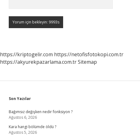
https://kriptogelir.com
https://netofisfotokopi.com.tr
https://akyurekpazarlama.com.tr
Sitemap
Sidebar
Son Yazılar
Bağımsız değişken nedir fonksiyon ?
Ağustos 6, 2026
Kara hangi bölümde öldü ?
Ağustos 5, 2026