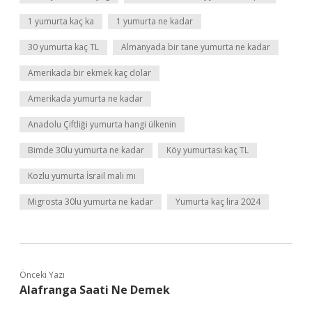
1 yumurta kaç ka
1 yumurta ne kadar
30 yumurta kaç TL
Almanyada bir tane yumurta ne kadar
Amerikada bir ekmek kaç dolar
Amerikada yumurta ne kadar
Anadolu Çiftliği yumurta hangi ülkenin
Bimde 30lu yumurta ne kadar
Köy yumurtası kaç TL
Kozlu yumurta İsrail malı mı
Migrosta 30lu yumurta ne kadar
Yumurta kaç lira 2024
Önceki Yazı
Alafranga Saati Ne Demek