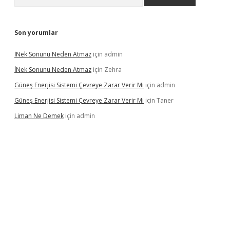
Son yorumlar
İNek Sonunu Neden Atmaz
için
admin
İNek Sonunu Neden Atmaz
için
Zehra
Güneş Enerjisi Sistemi Çevreye Zarar Verir Mi
için
admin
Güneş Enerjisi Sistemi Çevreye Zarar Verir Mi
için
Taner
Liman Ne Demek
için
admin
sino bahis sitesi
betexper.xyz
betci giriş
https://betci.bet/
betci