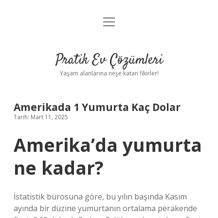
menüyü
Anasayfa
aç
Gizlilik Politikası
Pratik Ev Çözümleri
Yasal Uyarı
Yaşam alanlarına neşe katan fikirler!
Hakkımızda
Amerikada 1 Yumurta Kaç Dolar
Tarih: Mart 11, 2025
Amerika’da yumurta
ne kadar?
İstatistik bürosuna göre, bu yılın başında Kasım
ayında bir düzine yumurtanın ortalama perakende