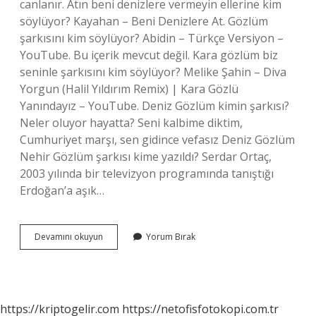
canlanır. Atın beni denizlere vermeyin ellerine kim
söylüyor? Kayahan – Beni Denizlere At. Gözlüm
şarkısını kim söylüyor? Abidin – Türkçe Versiyon –
YouTube. Bu içerik mevcut değil. Kara gözlüm biz
seninle şarkısını kim söylüyor? Melike Şahin – Diva
Yorgun (Halil Yıldırım Remix) | Kara Gözlü
Yanındayız – YouTube. Deniz Gözlüm kimin şarkısı?
Neler oluyor hayatta? Seni kalbime diktim,
Cumhuriyet marşı, sen gidince vefasız Deniz Gözlüm
Nehir Gözlüm şarkısı kime yazıldı? Serdar Ortaç,
2003 yılında bir televizyon programında tanıştığı
Erdoğan’a aşık…
Deniz
Devamını okuyun
Yorum Bırak
Gözlüm
Şarkısını
Kim
Söylüyor
https://kriptogelir.com
https://netofisfotokopi.com.tr