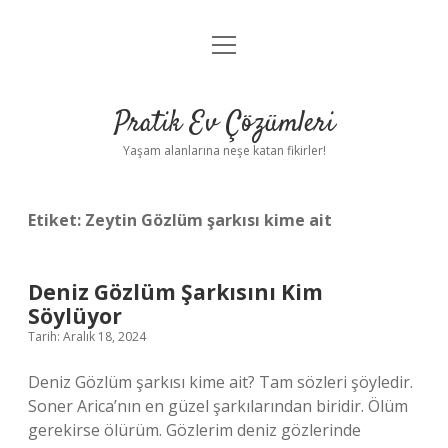
menüyü
Anasayfa
aç
Gizlilik Politikası
Pratik Ev Çözümleri
Yasal Uyarı
Yaşam alanlarına neşe katan fikirler!
Hakkımızda
Etiket:
Zeytin Gözlüm şarkısı kime ait
Deniz Gözlüm Şarkısını Kim
Söylüyor
Tarih: Aralık 18, 2024
Deniz Gözlüm şarkısı kime ait? Tam sözleri şöyledir.
Soner Arica’nın en güzel şarkılarından biridir. Ölüm
gerekirse ölürüm. Gözlerim deniz gözlerinde