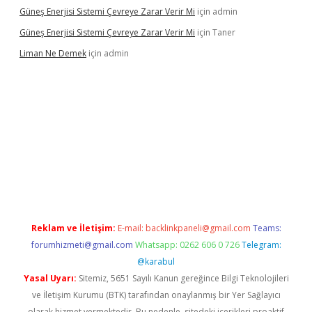
Güneş Enerjisi Sistemi Çevreye Zarar Verir Mi
için
admin
Güneş Enerjisi Sistemi Çevreye Zarar Verir Mi
için
Taner
Liman Ne Demek
için
admin
iriş
vdcasino bahis sitesi
betexper.xyz
betci giriş
https://betci.
Reklam ve İletişim:
E-mail:
backlinkpaneli@gmail.com
Teams:
forumhizmeti@gmail.com
Whatsapp: 0262 606 0 726
Telegram:
@karabul
Yasal Uyarı:
Sitemiz, 5651 Sayılı Kanun gereğince Bilgi Teknolojileri
ve İletişim Kurumu (BTK) tarafından onaylanmış bir Yer Sağlayıcı
olarak hizmet vermektedir. Bu nedenle, sitedeki içerikleri proaktif