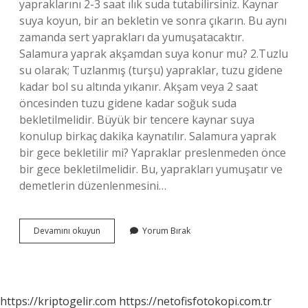
yapraklarını 2-3 saat ılık suda tutabilirsiniz. Kaynar
suya koyun, bir an bekletin ve sonra çıkarın. Bu aynı
zamanda sert yaprakları da yumuşatacaktır.
Salamura yaprak akşamdan suya konur mu? 2.Tuzlu
su olarak; Tuzlanmış (turşu) yapraklar, tuzu gidene
kadar bol su altında yıkanır. Akşam veya 2 saat
öncesinden tuzu gidene kadar soğuk suda
bekletilmelidir. Büyük bir tencere kaynar suya
konulup birkaç dakika kaynatılır. Salamura yaprak
bir gece bekletilir mi? Yapraklar preslenmeden önce
bir gece bekletilmelidir. Bu, yaprakları yumuşatır ve
demetlerin düzenlenmesini…
Asma
Devamını okuyun
Yorum Bırak
Yaprağı
Suda
Ne
Kadar
Bekletilir
https://kriptogelir.com
https://netofisfotokopi.com.tr