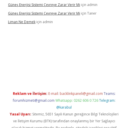
Güneş Enerjisi Sistemi Çevreye Zarar Verir Mi
için
admin
Güneş Enerjisi Sistemi Çevreye Zarar Verir Mi
için
Taner
Liman Ne Demek
için
admin
iriş
vdcasino bahis sitesi
betexper.xyz
betci giriş
https://betci.
Reklam ve İletişim:
E-mail:
backlinkpaneli@gmail.com
Teams:
forumhizmeti@gmail.com
Whatsapp: 0262 606 0 726
Telegram:
@karabul
Yasal Uyarı:
Sitemiz, 5651 Sayılı Kanun gereğince Bilgi Teknolojileri
ve İletişim Kurumu (BTK) tarafından onaylanmış bir Yer Sağlayıcı
olarak hizmet vermektedir. Bu nedenle, sitedeki içerikleri proaktif