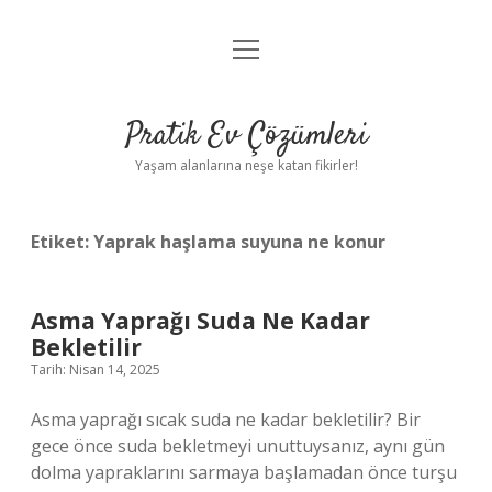
menüyü
Anasayfa
aç
Gizlilik Politikası
Pratik Ev Çözümleri
Yasal Uyarı
Yaşam alanlarına neşe katan fikirler!
Hakkımızda
Etiket:
Yaprak haşlama suyuna ne konur
Asma Yaprağı Suda Ne Kadar
Bekletilir
Tarih: Nisan 14, 2025
Asma yaprağı sıcak suda ne kadar bekletilir? Bir
gece önce suda bekletmeyi unuttuysanız, aynı gün
dolma yapraklarını sarmaya başlamadan önce turşu