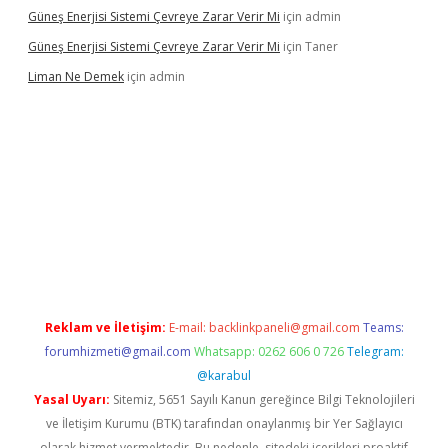
Güneş Enerjisi Sistemi Çevreye Zarar Verir Mi
için
admin
Güneş Enerjisi Sistemi Çevreye Zarar Verir Mi
için
Taner
Liman Ne Demek
için
admin
iriş
vdcasino bahis sitesi
betexper.xyz
betci giriş
https://betci.
Reklam ve İletişim:
E-mail:
backlinkpaneli@gmail.com
Teams:
forumhizmeti@gmail.com
Whatsapp: 0262 606 0 726
Telegram:
@karabul
Yasal Uyarı:
Sitemiz, 5651 Sayılı Kanun gereğince Bilgi Teknolojileri
ve İletişim Kurumu (BTK) tarafından onaylanmış bir Yer Sağlayıcı
olarak hizmet vermektedir. Bu nedenle, sitedeki içerikleri proaktif