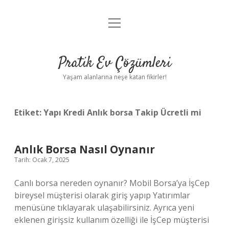
menüyü
Anasayfa
aç
Gizlilik Politikası
Pratik Ev Çözümleri
Yasal Uyarı
Yaşam alanlarına neşe katan fikirler!
Hakkımızda
Etiket:
Yapı Kredi Anlık borsa Takip Ücretli mi
Anlık Borsa Nasıl Oynanır
Tarih: Ocak 7, 2025
Canlı borsa nereden oynanır? Mobil Borsa’ya İşCep
bireysel müşterisi olarak giriş yapıp Yatırımlar
menüsüne tıklayarak ulaşabilirsiniz. Ayrıca yeni
eklenen girişsiz kullanım özelliği ile İşCep müşterisi